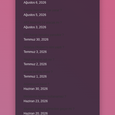
Ağustos 6, 2026
Avene Akerat ne işe yarar ?
Ağustos 5, 2026
A52 Android 14 alacak mı ?
Ağustos 3, 2026
622 hangi hesaba yansıtılır ?
Temmuz 30, 2026
Antalya Otogarı’nı kim yaptı ?
Temmuz 3, 2026
Yeşil elmanın adı ne ?
Temmuz 2, 2026
ancak bağlaç mıdır ?
Temmuz 1, 2026
Alüminyum nasıl ?
Haziran 30, 2026
Melatonin kimler kullanamaz ?
Haziran 23, 2026
Alveolit doktora gitmeden geçer mi ?
Haziran 20, 2026