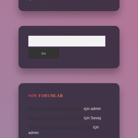
Arama
SON YORUMLAR
Kumun Ve Zuhûr Teorisi Kime Ait
için
admin
Kumun Ve Zuhûr Teorisi Kime Ait
için
Savaş
Ana Fikir Ve Ana Düşünce Aynı Şey Mi
için
admin