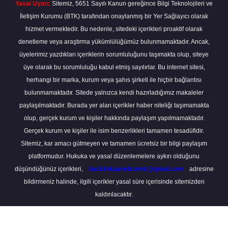
Yasal Uyarı:
Sitemiz, 5651 Sayılı Kanun gereğince Bilgi Teknolojileri ve
İletişim Kurumu (BTK) tarafından onaylanmış bir Yer Sağlayıcı olarak
hizmet vermektedir. Bu nedenle, sitedeki içerikleri proaktif olarak
denetleme veya araştırma yükümlülüğümüz bulunmamaktadır. Ancak,
üyelerimiz yazdıkları içeriklerin sorumluluğunu taşımakta olup, siteye
üye olarak bu sorumluluğu kabul etmiş sayılırlar. Bu internet sitesi,
herhangi bir marka, kurum veya şahıs şirketi ile hiçbir bağlantısı
bulunmamaktadır. Sitede yalnızca kendi hazırladığımız makaleler
paylaşılmaktadır. Burada yer alan içerikler haber niteliği taşımamakta
olup, gerçek kurum ve kişiler hakkında paylaşım yapılmamaktadır.
Gerçek kurum ve kişiler ile isim benzerlikleri tamamen tesadüfidir.
Sitemiz, kar amacı gütmeyen ve tamamen ücretsiz bir bilgi paylaşım
platformudur. Hukuka ve yasal düzenlemelere aykırı olduğunu
düşündüğünüz içerikleri,
backlinkpanelicomtr@gmail.com
adresine
bildirmeniz halinde, ilgili içerikler yasal süre içerisinde sitemizden
kaldırılacaktır.
Scro
to