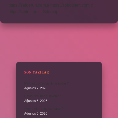
https://safderun.com.tr
https://sokoglam.com.tr
https://sinto.com.tr
Sitemap
SIDEBAR
SON YAZILAR
KYK yurt ücreti aylık ne kadar ?
Ağustos 7, 2026
David ismi hangi ülkenin ?
Ağustos 6, 2026
Avene Akerat ne işe yarar ?
Ağustos 5, 2026