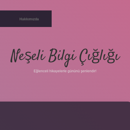
Hakkımızda
Neşeli Bilgi Çığlığı
Eğlenceli hikayelerle gününü şenlendir!