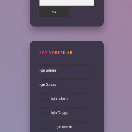
SON YORUMLAR
Kumun Ve Zuhûr Teorisi Kime Ait
için
admin
Kumun Ve Zuhûr Teorisi Kime Ait
için
Savaş
Ana Fikir Ve Ana Düşünce Aynı
Şey Mi
için
admin
Ana Fikir Ve Ana Düşünce Aynı
Şey Mi
için
Duygu
1513 Tarihli Ilk Dünya Haritasını
Kim Çizdi
için
admin