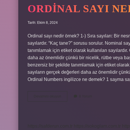
ORDINAL SAYI NE
Tarih: Ekim 8, 2024
Ordinal sayı nedir örnek? 1-) Sıra sayıları: Bir ne
sayılardır. “Kaç tane?” sorusu sorulur. Nominal sa
tanımlamak için etiket olarak kullanılan sayılardır. 
daha az önemlidir çünkü bir nicelik, rütbe veya baş
benzersiz bir şekilde tanımlamak için etiket olarak k
sayıların gerçek değerleri daha az önemlidir çünkü 
Ordinal Numbers ingilizce ne demek? 1 sayma sayı
Ordinal
Devamını okuyun
8 Yorum
Sayı
Nedir
https://safderun.com.tr
https://sokoglam.com.tr
http