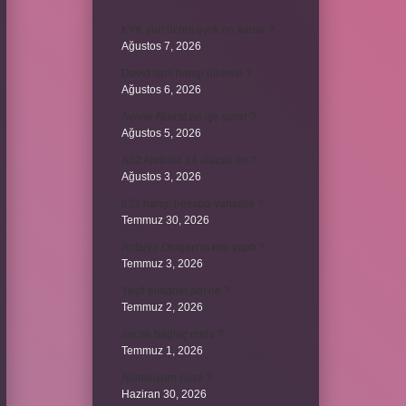
KYK yurt ücreti aylık ne kadar ?
Ağustos 7, 2026
David ismi hangi ülkenin ?
Ağustos 6, 2026
Avene Akerat ne işe yarar ?
Ağustos 5, 2026
A52 Android 14 alacak mı ?
Ağustos 3, 2026
622 hangi hesaba yansıtılır ?
Temmuz 30, 2026
Antalya Otogarı’nı kim yaptı ?
Temmuz 3, 2026
Yeşil elmanın adı ne ?
Temmuz 2, 2026
ancak bağlaç mıdır ?
Temmuz 1, 2026
Alüminyum nasıl ?
Haziran 30, 2026