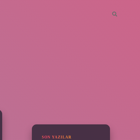
SIDEBAR
vdcasino giriş
SON YAZILAR