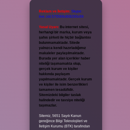
Reklam ve İletişim:
Skype:
live:.cid.575569c608265c69
Yasal Uyarı:
Bu internet sitesi,
herhangi bir marka, kurum veya
şahıs şirketi ile hiçbir bağlantısı
bulunmamaktadır. Sitede
yalnızca kendi hazırladığımız
makaleler paylaşılmaktadır.
Burada yer alan içerikler haber
niteliği taşımamakta olup,
gerçek kurum ve kişiler
hakkında paylaşım
yapılmamaktadır. Gerçek kurum
ve kişiler ile isim benzerlikleri
tamamen tesadüfidir.
Sitemizdeki bilgiler taslak
halindedir ve tavsiye niteliği
taşımazlar.
Sitemiz, 5651 Sayılı Kanun
gereğince Bilgi Teknolojileri ve
İletişim Kurumu (BTK) tarafından