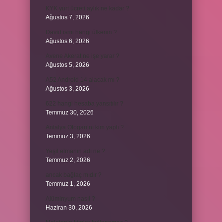
KYK yurt ücreti aylık ne kadar ?
Ağustos 7, 2026
David ismi hangi ülkenin ?
Ağustos 6, 2026
Avene Akerat ne işe yarar ?
Ağustos 5, 2026
A52 Android 14 alacak mı ?
Ağustos 3, 2026
622 hangi hesaba yansıtılır ?
Temmuz 30, 2026
Antalya Otogarı’nı kim yaptı ?
Temmuz 3, 2026
Yeşil elmanın adı ne ?
Temmuz 2, 2026
ancak bağlaç mıdır ?
Temmuz 1, 2026
Alüminyum nasıl ?
Haziran 30, 2026