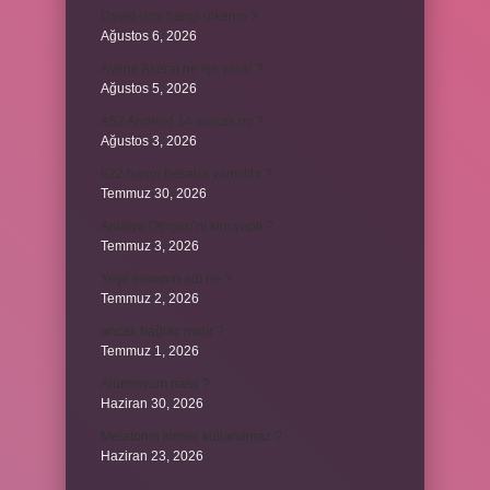
David ismi hangi ülkenin ?
Ağustos 6, 2026
Avene Akerat ne işe yarar ?
Ağustos 5, 2026
A52 Android 14 alacak mı ?
Ağustos 3, 2026
622 hangi hesaba yansıtılır ?
Temmuz 30, 2026
Antalya Otogarı’nı kim yaptı ?
Temmuz 3, 2026
Yeşil elmanın adı ne ?
Temmuz 2, 2026
ancak bağlaç mıdır ?
Temmuz 1, 2026
Alüminyum nasıl ?
Haziran 30, 2026
Melatonin kimler kullanamaz ?
Haziran 23, 2026