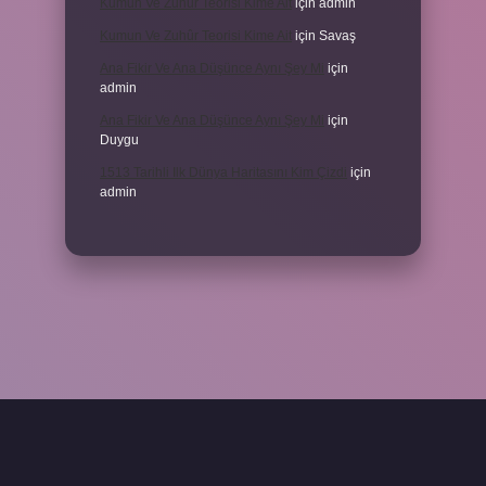
Kumun Ve Zuhûr Teorisi Kime Ait
için
admin
Kumun Ve Zuhûr Teorisi Kime Ait
için
Savaş
Ana Fikir Ve Ana Düşünce Aynı Şey Mi
için
admin
Ana Fikir Ve Ana Düşünce Aynı Şey Mi
için
Duygu
1513 Tarihli Ilk Dünya Haritasını Kim Çizdi
için
admin