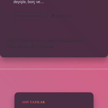
deyişle, borç ve…
Mizan
Devamını okuyun
Yorum Bırak
Ne
Zaman
Verilir
https://safderun.com.tr
https://sokoglam.com.tr
https://sinto.com.tr
Sitemap
SIDEBAR
SON YAZILAR