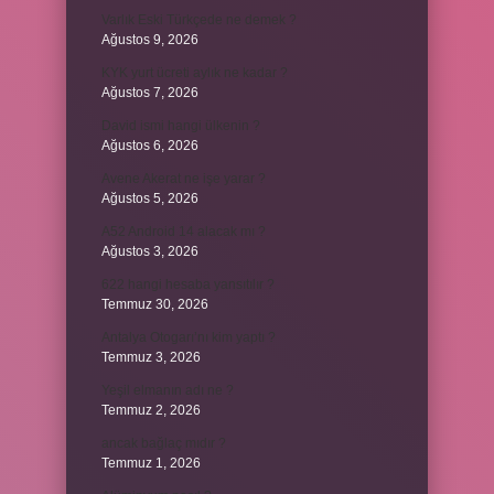
Varlık Eski Türkçede ne demek ?
Ağustos 9, 2026
KYK yurt ücreti aylık ne kadar ?
Ağustos 7, 2026
David ismi hangi ülkenin ?
Ağustos 6, 2026
Avene Akerat ne işe yarar ?
Ağustos 5, 2026
A52 Android 14 alacak mı ?
Ağustos 3, 2026
622 hangi hesaba yansıtılır ?
Temmuz 30, 2026
Antalya Otogarı’nı kim yaptı ?
Temmuz 3, 2026
Yeşil elmanın adı ne ?
Temmuz 2, 2026
ancak bağlaç mıdır ?
Temmuz 1, 2026