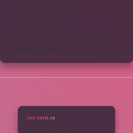
Uzun
Devamını okuyun
2 Yorum
Süre
Açlıktan
Sonra
Ne
Yemeli
https://safderun.com.tr
https://sokoglam.com.tr
https://sinto.com.tr
Sitemap
SIDEBAR
SON YAZILAR
Varlık Eski Türkçede ne demek ?