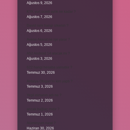
Ağustos 9, 2026
KYK yurt ücreti aylık ne kadar ?
Ağustos 7, 2026
David ismi hangi ülkenin ?
Ağustos 6, 2026
Avene Akerat ne işe yarar ?
Ağustos 5, 2026
A52 Android 14 alacak mı ?
Ağustos 3, 2026
622 hangi hesaba yansıtılır ?
Temmuz 30, 2026
Antalya Otogarı’nı kim yaptı ?
Temmuz 3, 2026
Yeşil elmanın adı ne ?
Temmuz 2, 2026
ancak bağlaç mıdır ?
Temmuz 1, 2026
Alüminyum nasıl ?
Haziran 30, 2026