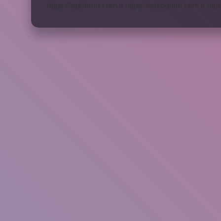
https://safderun.com.tr
https://sokoglam.com.tr
http