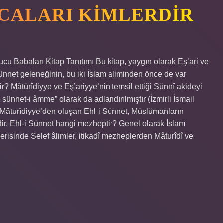
OCALARI KIMLERDIR
cu Babaları Kitap Tanıtımı Bu kitap, yaygın olarak Eş’ari ve
ünnet geleneğinin, bu iki İslam aliminden önce de var
? Mâtürîdiyye ve Eş’ariyye’nin temsil ettiği Sünnî akideyi
nnet-i ​​​​​​âmme” olarak da adlandırılmıştır (İzmirli İsmail
 Mâturîdiyye’den oluşan Ehl-i Sünnet, Müslümanların
r. Ehl-i Sünnet hangi mezheptir? Genel olarak İslam
içerisinde Selef âlimler, itikadî mezheplerden Mâturîdî ve