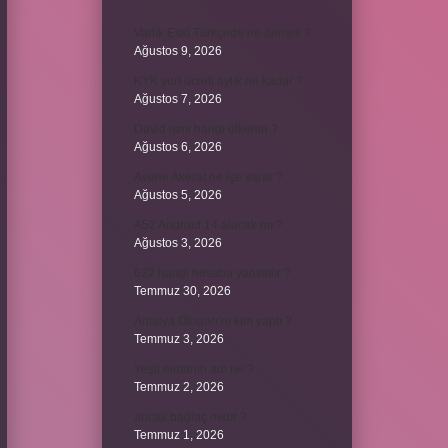
Varlık Eski Türkçede ne demek ?
Ağustos 9, 2026
KYK yurt ücreti aylık ne kadar ?
Ağustos 7, 2026
David ismi hangi ülkenin ?
Ağustos 6, 2026
Avene Akerat ne işe yarar ?
Ağustos 5, 2026
A52 Android 14 alacak mı ?
Ağustos 3, 2026
622 hangi hesaba yansıtılır ?
Temmuz 30, 2026
Antalya Otogarı’nı kim yaptı ?
Temmuz 3, 2026
Yeşil elmanın adı ne ?
Temmuz 2, 2026
ancak bağlaç mıdır ?
Temmuz 1, 2026