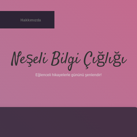
Hakkımızda
Neşeli Bilgi Çığlığı
Eğlenceli hikayelerle gününü şenlendir!