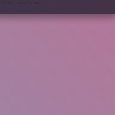
s://sinto.com.tr
Sitemap