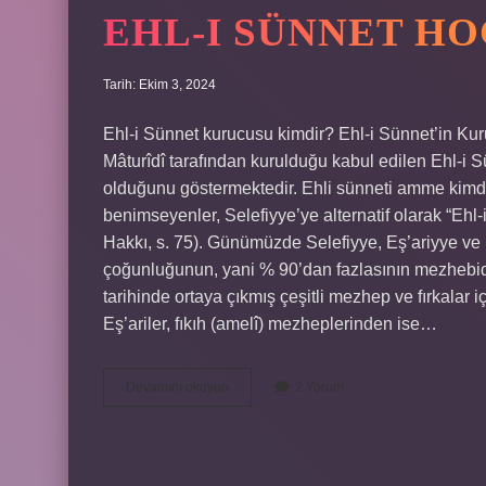
EHL-I SÜNNET H
Tarih: Ekim 3, 2024
Ehl-i Sünnet kurucusu kimdir? Ehl-i Sünnet’in Kuru
Mâturîdî tarafından kurulduğu kabul edilen Ehl-i S
olduğunu göstermektedir. Ehli sünneti amme kimdir
benimseyenler, Selefiyye’ye alternatif olarak “Ehl-i sü
Hakkı, s. 75). Günümüzde Selefiyye, Eş’ariyye ve
çoğunluğunun, yani % 90’dan fazlasının mezhebidi
tarihinde ortaya çıkmış çeşitli mezhep ve fırkalar 
Eş’ariler, fıkıh (amelî) mezheplerinden ise…
Ehl-
Devamını okuyun
2 Yorum
I
Sünnet
Hocaları
Kimlerdir