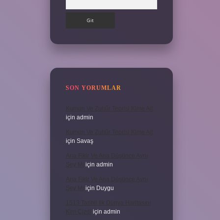
SON YORUMLAR
Kumun Ve Zuhûr Teorisi Kime Ait
için
admin
Kumun Ve Zuhûr Teorisi Kime Ait
için
Savaş
Ana Fikir Ve Ana Düşünce Aynı
Şey Mi
için
admin
Ana Fikir Ve Ana Düşünce Aynı
Şey Mi
için
Duygu
1513 Tarihli Ilk Dünya Haritasını
Kim Çizdi
için
admin