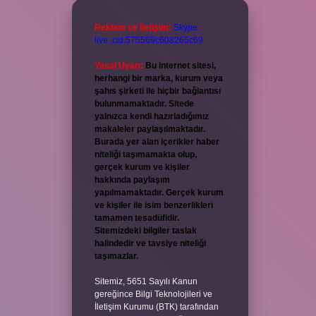
Reklam ve İletişim:
Skype:
live:.cid.575569c608265c69
Yasal Uyarı:
Bu internet sitesi,
herhangi bir marka, kurum veya
şahıs şirketi ile hiçbir bağlantısı
bulunmamaktadır. Sitede
yalnızca kendi hazırladığımız
makaleler paylaşılmaktadır.
Burada yer alan içerikler haber
niteliği taşımamakta olup,
gerçek kurum ve kişiler
hakkında paylaşım
yapılmamaktadır. Gerçek kurum
ve kişiler ile isim benzerlikleri
tamamen tesadüfidir.
Sitemizdeki bilgiler taslak
halindedir ve tavsiye niteliği
taşımazlar.
Sitemiz, 5651 Sayılı Kanun
gereğince Bilgi Teknolojileri ve
İletişim Kurumu (BTK) tarafından