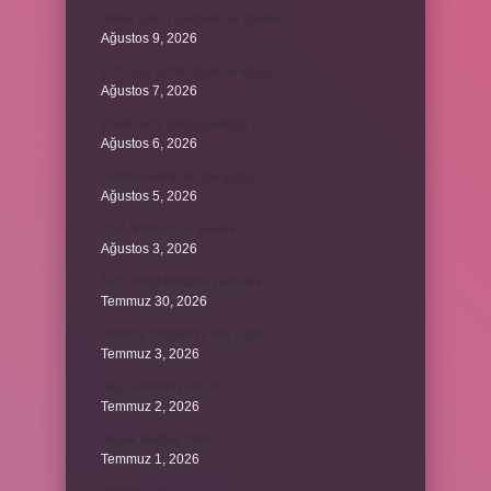
Varlık Eski Türkçede ne demek ?
Ağustos 9, 2026
KYK yurt ücreti aylık ne kadar ?
Ağustos 7, 2026
David ismi hangi ülkenin ?
Ağustos 6, 2026
Avene Akerat ne işe yarar ?
Ağustos 5, 2026
A52 Android 14 alacak mı ?
Ağustos 3, 2026
622 hangi hesaba yansıtılır ?
Temmuz 30, 2026
Antalya Otogarı’nı kim yaptı ?
Temmuz 3, 2026
Yeşil elmanın adı ne ?
Temmuz 2, 2026
ancak bağlaç mıdır ?
Temmuz 1, 2026