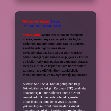
Reklam ve İletişim:
Skype:
live:.cid.575569c608265c69
Yasal Uyarı:
Bu internet sitesi, herhangi bir
marka, kurum veya şahıs şirketi ile hiçbir
bağlantısı bulunmamaktadır. Sitede yalnızca
kendi hazırladığımız makaleler
paylaşılmaktadır. Burada yer alan içerikler
haber niteliği taşımamakta olup, gerçek kurum
ve kişiler hakkında paylaşım yapılmamaktadır.
Gerçek kurum ve kişiler ile isim benzerlikleri
tamamen tesadüfidir. Sitemizdeki bilgiler
taslak halindedir ve tavsiye niteliği taşımazlar.
Sitemiz, 5651 Sayılı Kanun gereğince Bilgi
Teknolojileri ve İletişim Kurumu (BTK) tarafından
onaylanmış bir Yer Sağlayıcı olarak hizmet
vermektedir. Bu nedenle, sitedeki içerikleri
proaktif olarak denetleme veya araştırma
yükümlülüğümüz bulunmamaktadır. Ancak,
üyelerimiz yazdıkları içeriklerin sorumluluğunu