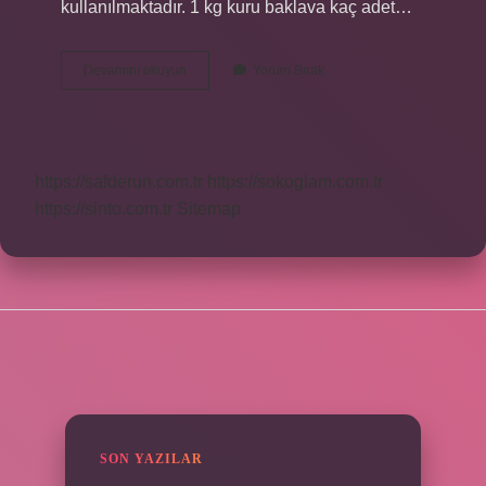
kullanılmaktadır. 1 kg kuru baklava kaç adet…
500
Devamını okuyun
Yorum Bırak
Gr
Kuru
Baklava
Kaç
Dilim
https://safderun.com.tr
https://sokoglam.com.tr
https://sinto.com.tr
Sitemap
SIDEBAR
SON YAZILAR