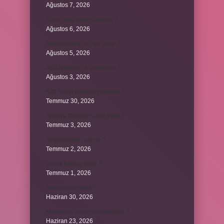
Ağustos 7, 2026
David ismi hangi ülkenin ?
Ağustos 6, 2026
Avene Akerat ne işe yarar ?
Ağustos 5, 2026
A52 Android 14 alacak mı ?
Ağustos 3, 2026
622 hangi hesaba yansıtılır ?
Temmuz 30, 2026
Antalya Otogarı’nı kim yaptı ?
Temmuz 3, 2026
Yeşil elmanın adı ne ?
Temmuz 2, 2026
ancak bağlaç mıdır ?
Temmuz 1, 2026
Alüminyum nasıl ?
Haziran 30, 2026
Melatonin kimler kullanamaz ?
Haziran 23, 2026