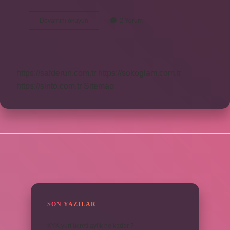
Uzun
Devamını okuyun
2 Yorum
Süre
Açlıktan
Sonra
Ne
Yemeli
https://safderun.com.tr
https://sokoglam.com.tr
https://sinto.com.tr
Sitemap
SIDEBAR
SON YAZILAR
KYK yurt ücreti aylık ne kadar ?