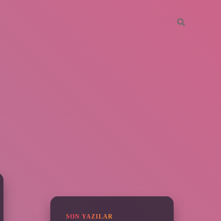
SIDEBAR
vdcasino giriş
SON YAZILAR