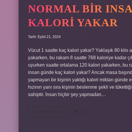
NORMAL BIR INS
KALORI YAKAR
Tarih: Eylül 21, 2024
Vücut 1 saatte kaç kalori yakar? Yaklaşık 80 kilo a
yakarken, bu rakam 8 saatte 768 kaloriye kadar çıka
uyurken saatte ortalama 120 kalori yakarken, bu ra
insan günde kaç kalori yakar? Ancak masa başında
yapmayan bir kişinin yaktığı kalori miktarı günde 
hızının yanı sıra kişinin beslenme şekli ve tüketti
sahiptir. İnsan hiçbir şey yapmadan…
Normal
Devamını okuyun
2 Yorum
Bir
Insan
Saatte