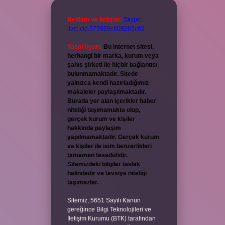
Reklam ve İletişim:
Skype:
live:.cid.575569c608265c69
Yasal Uyarı:
Bu internet sitesi,
herhangi bir marka, kurum veya
şahıs şirketi ile hiçbir bağlantısı
bulunmamaktadır. Sitede
yalnızca kendi hazırladığımız
makaleler paylaşılmaktadır.
Burada yer alan içerikler haber
niteliği taşımamakta olup,
gerçek kurum ve kişiler
hakkında paylaşım
yapılmamaktadır. Gerçek kurum
ve kişiler ile isim benzerlikleri
tamamen tesadüfidir.
Sitemizdeki bilgiler taslak
halindedir ve tavsiye niteliği
taşımazlar.
Sitemiz, 5651 Sayılı Kanun
gereğince Bilgi Teknolojileri ve
İletişim Kurumu (BTK) tarafından