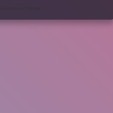
s://sinto.com.tr
Sitemap