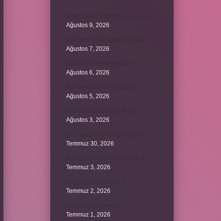
Varlık Eski Türkçede ne demek ?
Ağustos 9, 2026
KYK yurt ücreti aylık ne kadar ?
Ağustos 7, 2026
David ismi hangi ülkenin ?
Ağustos 6, 2026
Avene Akerat ne işe yarar ?
Ağustos 5, 2026
A52 Android 14 alacak mı ?
Ağustos 3, 2026
622 hangi hesaba yansıtılır ?
Temmuz 30, 2026
Antalya Otogarı’nı kim yaptı ?
Temmuz 3, 2026
Yeşil elmanın adı ne ?
Temmuz 2, 2026
ancak bağlaç mıdır ?
Temmuz 1, 2026