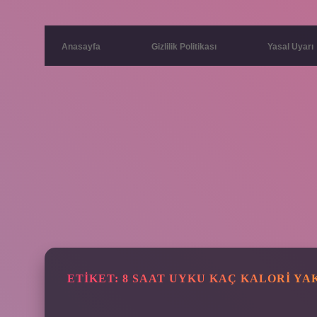
Anasayfa
Gizlilik Politikası
Yasal Uyarı
ETIKET:
8 SAAT UYKU KAÇ KALORI YA