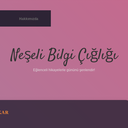
Hakkımızda
Neşeli Bilgi Çığlığı
Eğlenceli hikayelerle gününü şenlendir!
KAR