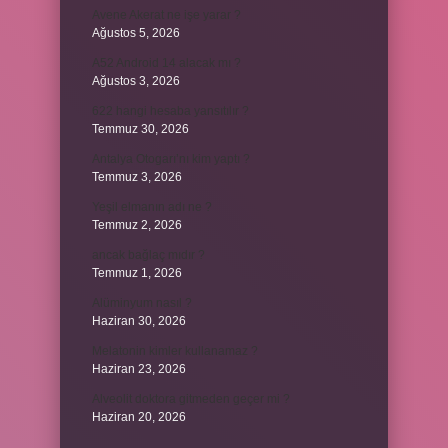
Avene Akerat ne işe yarar ?
Ağustos 5, 2026
A52 Android 14 alacak mı ?
Ağustos 3, 2026
622 hangi hesaba yansıtılır ?
Temmuz 30, 2026
Antalya Otogarı’nı kim yaptı ?
Temmuz 3, 2026
Yeşil elmanın adı ne ?
Temmuz 2, 2026
ancak bağlaç mıdır ?
Temmuz 1, 2026
Alüminyum nasıl ?
Haziran 30, 2026
Melatonin kimler kullanamaz ?
Haziran 23, 2026
Alveolit doktora gitmeden geçer mi ?
Haziran 20, 2026