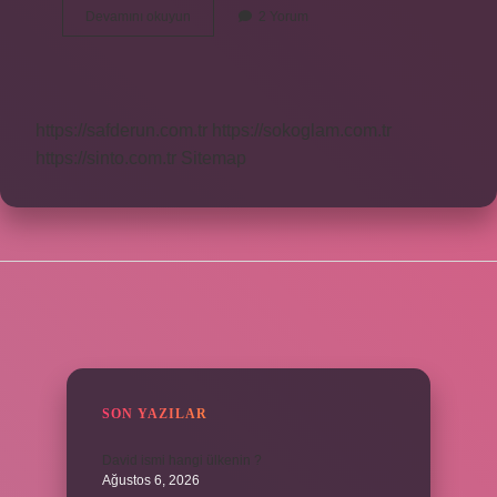
Bol
Devamını okuyun
2 Yorum
Bol
Su
Içmek
Zayıflatır
Mı
https://safderun.com.tr
https://sokoglam.com.tr
https://sinto.com.tr
Sitemap
SIDEBAR
SON YAZILAR
David ismi hangi ülkenin ?
Ağustos 6, 2026