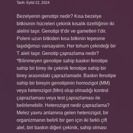
Tarih: Eylül 22, 2024
Bezelyenin genotipi nedir? Kısa bezelye
bitkisinin hücreleri çekinik kısalık özelliğinin iki
alelini taşır. Genotipi tt’dir ve gametleri t’dir.
Poleni uzun bitkiden kısa bitkinin tepesine
taşıdığımızı varsayalım. Her tohum çekirdeği bir
T aleli taşır. Genotip çaprazlama nedir?
*Bilinmeyen genotipe sahip baskın fenotipe
sahip bir birey ile çekinik fenotipe sahip bir
birey arasındaki çaprazlamadır. Baskın fenotipe
sahip bir bireyin genotipinin homozigot (MM)
veya heterozigot (Mm) olup olmadığı kontrol
çaprazlaması veya test çaprazlaması ile
belirlenebilir. Heterozigot nedir çaprazlama?
Melez yavru anlamına gelen heterozigot, bir
organizmanın belirli bir gen için iki farklı çift
alel, biri baskın diğeri çekinik, sahip olması