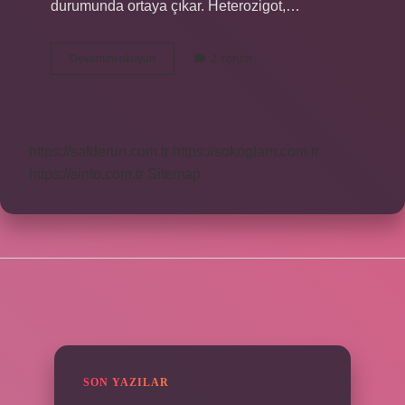
durumunda ortaya çıkar. Heterozigot,…
Çaprazlanan
Devamını okuyun
2 Yorum
Bezelyelerin
Genotipleri
Ne
Olmalıdır
https://safderun.com.tr
https://sokoglam.com.tr
https://sinto.com.tr
Sitemap
SIDEBAR
SON YAZILAR