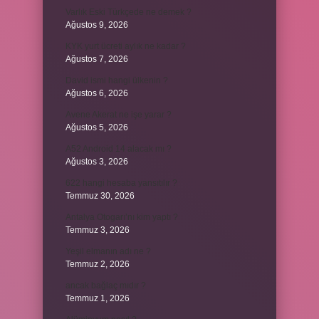
Varlık Eski Türkçede ne demek ?
Ağustos 9, 2026
KYK yurt ücreti aylık ne kadar ?
Ağustos 7, 2026
David ismi hangi ülkenin ?
Ağustos 6, 2026
Avene Akerat ne işe yarar ?
Ağustos 5, 2026
A52 Android 14 alacak mı ?
Ağustos 3, 2026
622 hangi hesaba yansıtılır ?
Temmuz 30, 2026
Antalya Otogarı’nı kim yaptı ?
Temmuz 3, 2026
Yeşil elmanın adı ne ?
Temmuz 2, 2026
ancak bağlaç mıdır ?
Temmuz 1, 2026