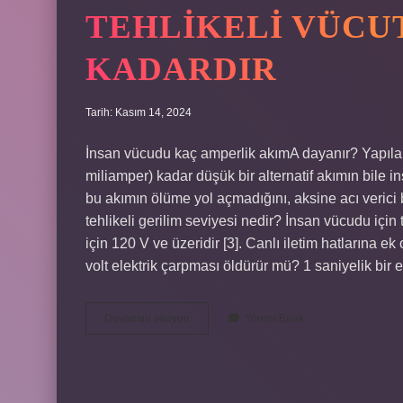
TEHLIKELI VÜCUT
KADARDIR
Tarih: Kasım 14, 2024
İnsan vücudu kaç amperlik akımA dayanır? Yapılan
miliamper) kadar düşük bir alternatif akımın bile
bu akımın ölüme yol açmadığını, aksine acı verici
tehlikeli gerilim seviyesi nedir? İnsan vücudu için t
için 120 V ve üzeridir [3]. Canlı iletim hatlarına ek
volt elektrik çarpması öldürür mü? 1 saniyelik bir e
Tehlikeli
Devamını okuyun
Yorum Bırak
Vücut
Akım
Sınırı
Ne
Kadardır