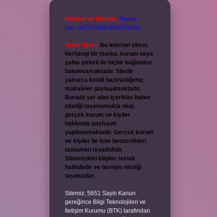
Reklam ve İletişim:
Skype:
live:.cid.575569c608265c69
Yasal Uyarı:
Bu internet sitesi,
herhangi bir marka, kurum veya
şahıs şirketi ile hiçbir bağlantısı
bulunmamaktadır. Sitede
yalnızca kendi hazırladığımız
makaleler paylaşılmaktadır.
Burada yer alan içerikler haber
niteliği taşımamakta olup,
gerçek kurum ve kişiler
hakkında paylaşım
yapılmamaktadır. Gerçek kurum
ve kişiler ile isim benzerlikleri
tamamen tesadüfidir.
Sitemizdeki bilgiler taslak
halindedir ve tavsiye niteliği
taşımazlar.
Sitemiz, 5651 Sayılı Kanun
gereğince Bilgi Teknolojileri ve
İletişim Kurumu (BTK) tarafından