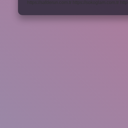
https://safderun.com.tr
https://sokoglam.com.tr
http