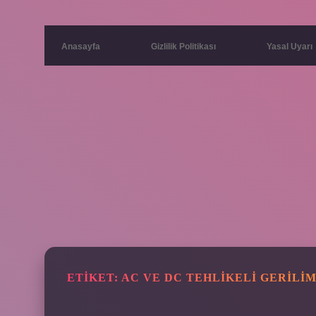
Anasayfa
Gizlilik Politikası
Yasal Uyarı
ETIKET:
AC VE DC TEHLIKELI GERILIM