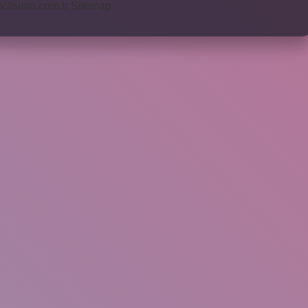
s://sinto.com.tr
Sitemap