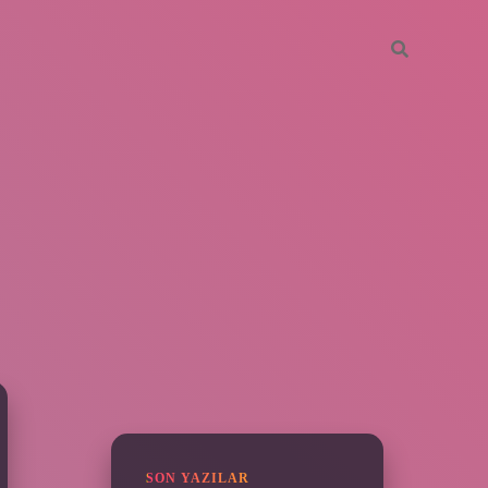
SIDEBAR
vdcasino giriş
SON YAZILAR