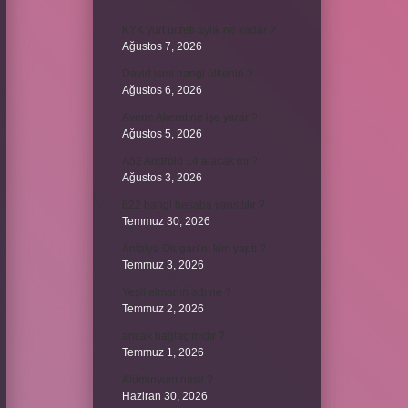
KYK yurt ücreti aylık ne kadar ?
Ağustos 7, 2026
David ismi hangi ülkenin ?
Ağustos 6, 2026
Avene Akerat ne işe yarar ?
Ağustos 5, 2026
A52 Android 14 alacak mı ?
Ağustos 3, 2026
622 hangi hesaba yansıtılır ?
Temmuz 30, 2026
Antalya Otogarı’nı kim yaptı ?
Temmuz 3, 2026
Yeşil elmanın adı ne ?
Temmuz 2, 2026
ancak bağlaç mıdır ?
Temmuz 1, 2026
Alüminyum nasıl ?
Haziran 30, 2026