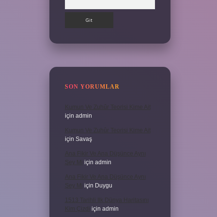
SON YORUMLAR
Kumun Ve Zuhûr Teorisi Kime Ait
için
admin
Kumun Ve Zuhûr Teorisi Kime Ait
için
Savaş
Ana Fikir Ve Ana Düşünce Aynı
Şey Mi
için
admin
Ana Fikir Ve Ana Düşünce Aynı
Şey Mi
için
Duygu
1513 Tarihli Ilk Dünya Haritasını
Kim Çizdi
için
admin