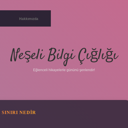
Hakkımızda
Neşeli Bilgi Çığlığı
Eğlenceli hikayelerle gününü şenlendir!
 SINIRI NEDIR