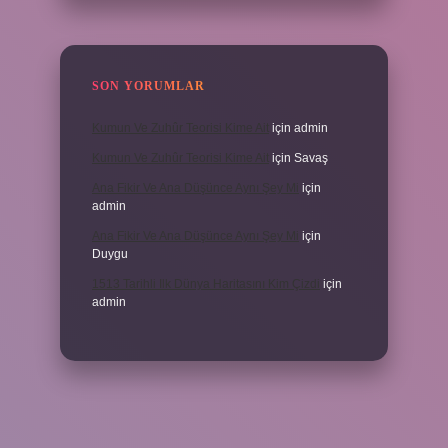
SON YORUMLAR
Kumun Ve Zuhûr Teorisi Kime Ait
için
admin
Kumun Ve Zuhûr Teorisi Kime Ait
için
Savaş
Ana Fikir Ve Ana Düşünce Aynı Şey Mi
için
admin
Ana Fikir Ve Ana Düşünce Aynı Şey Mi
için
Duygu
1513 Tarihli Ilk Dünya Haritasını Kim Çizdi
için
admin