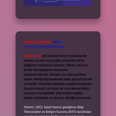
Reklam ve İletişim:
Skype:
live:.cid.575569c608265c69
Yasal Uyarı:
Bu internet sitesi, herhangi bir
marka, kurum veya şahıs şirketi ile hiçbir
bağlantısı bulunmamaktadır. Sitede yalnızca
kendi hazırladığımız makaleler
paylaşılmaktadır. Burada yer alan içerikler
haber niteliği taşımamakta olup, gerçek kurum
ve kişiler hakkında paylaşım yapılmamaktadır.
Gerçek kurum ve kişiler ile isim benzerlikleri
tamamen tesadüfidir. Sitemizdeki bilgiler
taslak halindedir ve tavsiye niteliği taşımazlar.
Sitemiz, 5651 Sayılı Kanun gereğince Bilgi
Teknolojileri ve İletişim Kurumu (BTK) tarafından