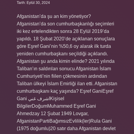
Tarih: Eylül 30, 2024
Afganistan’da şu an kim yönetiyor?
Afganistan’da son cumhurbaşkanlığı seçimleri
iki kez ertelendikten sonra 28 Eylül 2019’da
yapıldı. 18 Şubat 2020’de açıklanan sonuçlara
göre Eşref Gani’nin %50,6 oy alarak ilk turda
yeniden cumhurbaşkanı seçildiği açıklandı.
Afganistan şu anda kimin elinde? 2021 yılında
Taliban’ın saldırıları sonucu Afganistan İslam
Cumhuriyeti’nin fiilen çökmesinin ardından
Taliban ülkeyi İslam Emirliği ilan etti. Afganistan
cumhurbaşkanı kaç yaşında? Eşref GaniEşref
Gani اشرف غنيKişisel
BilgilerDoğumMuhammed Eşref Gani
Ahmedzay 12 Şubat 1949 Lovgar,
AfganistanPartiBağımsızEvlilik(ler)Rula Gani
(1975 doğumlu)20 satır daha Afganistan devlet