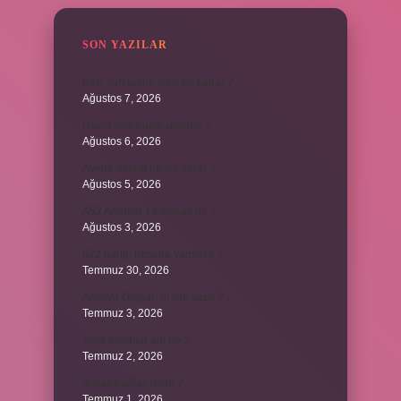
SON YAZILAR
KYK yurt ücreti aylık ne kadar ?
Ağustos 7, 2026
David ismi hangi ülkenin ?
Ağustos 6, 2026
Avene Akerat ne işe yarar ?
Ağustos 5, 2026
A52 Android 14 alacak mı ?
Ağustos 3, 2026
622 hangi hesaba yansıtılır ?
Temmuz 30, 2026
Antalya Otogarı’nı kim yaptı ?
Temmuz 3, 2026
Yeşil elmanın adı ne ?
Temmuz 2, 2026
ancak bağlaç mıdır ?
Temmuz 1, 2026