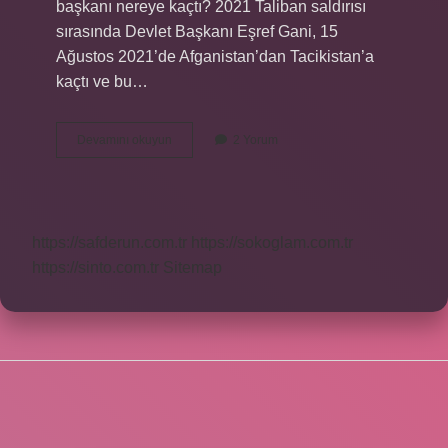
başkanı nereye kaçtı? 2021 Taliban saldırısı
sırasında Devlet Başkanı Eşref Gani, 15
Ağustos 2021’de Afganistan’dan Tacikistan’a
kaçtı ve bu…
Afganistan
Devamını okuyun
2 Yorum
Şu
Anda
Cumhurbaşkanı
Kim
https://safderun.com.tr
https://sokoglam.com.tr
https://sinto.com.tr
Sitemap
SIDEBAR