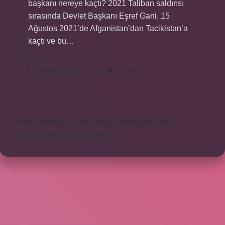
başkanı nereye kaçtı? 2021 Taliban saldırısı
sırasında Devlet Başkanı Eşref Gani, 15
Ağustos 2021’de Afganistan’dan Tacikistan’a
kaçtı ve bu…
Afganistan
Devamını okuyun
2 Yorum
Şu
Anda
Cumhurbaşkanı
Kim
https://safderun.com.tr
https://sokoglam.com.tr
https://sinto.com.tr
Sitemap
SIDEBAR