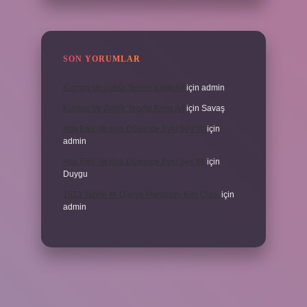
SON YORUMLAR
Kumun Ve Zuhûr Teorisi Kime Ait
için
admin
Kumun Ve Zuhûr Teorisi Kime Ait
için
Savaş
Ana Fikir Ve Ana Düşünce Aynı Şey Mi
için
admin
Ana Fikir Ve Ana Düşünce Aynı Şey Mi
için
Duygu
1513 Tarihli Ilk Dünya Haritasını Kim Çizdi
için
admin