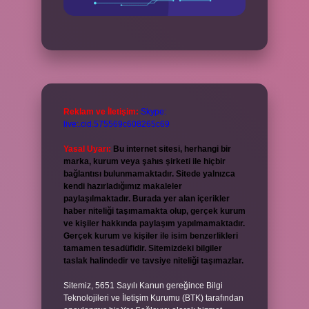
Reklam ve İletişim:
Skype:
live:.cid.575569c608265c69
Yasal Uyarı:
Bu internet sitesi, herhangi bir
marka, kurum veya şahıs şirketi ile hiçbir
bağlantısı bulunmamaktadır. Sitede yalnızca
kendi hazırladığımız makaleler
paylaşılmaktadır. Burada yer alan içerikler
haber niteliği taşımamakta olup, gerçek kurum
ve kişiler hakkında paylaşım yapılmamaktadır.
Gerçek kurum ve kişiler ile isim benzerlikleri
tamamen tesadüfidir. Sitemizdeki bilgiler
taslak halindedir ve tavsiye niteliği taşımazlar.
Sitemiz, 5651 Sayılı Kanun gereğince Bilgi
Teknolojileri ve İletişim Kurumu (BTK) tarafından