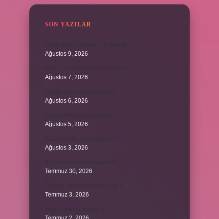
SON YAZILAR
Varlık Eski Türkçede ne demek ?
Ağustos 9, 2026
KYK yurt ücreti aylık ne kadar ?
Ağustos 7, 2026
David ismi hangi ülkenin ?
Ağustos 6, 2026
Avene Akerat ne işe yarar ?
Ağustos 5, 2026
A52 Android 14 alacak mı ?
Ağustos 3, 2026
622 hangi hesaba yansıtılır ?
Temmuz 30, 2026
Antalya Otogarı’nı kim yaptı ?
Temmuz 3, 2026
Yeşil elmanın adı ne ?
Temmuz 2, 2026