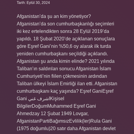
Tarih: Eylül 30, 2024
Afganistan’da şu an kim yönetiyor?
Afganistan’da son cumhurbaşkanlığı seçimleri
iki kez ertelendikten sonra 28 Eylül 2019’da
yapıldı. 18 Şubat 2020’de açıklanan sonuçlara
göre Eşref Gani’nin %50,6 oy alarak ilk turda
yeniden cumhurbaşkanı seçildiği açıklandı.
Afganistan şu anda kimin elinde? 2021 yılında
Taliban’ın saldırıları sonucu Afganistan İslam
Cumhuriyeti’nin fiilen çökmesinin ardından
Taliban ülkeyi İslam Emirliği ilan etti. Afganistan
cumhurbaşkanı kaç yaşında? Eşref GaniEşref
Gani اشرف غنيKişisel
BilgilerDoğumMuhammed Eşref Gani
Ahmedzay 12 Şubat 1949 Lovgar,
AfganistanPartiBağımsızEvlilik(ler)Rula Gani
(1975 doğumlu)20 satır daha Afganistan devlet