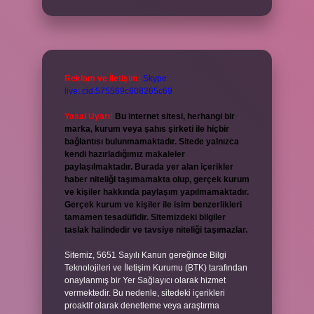
Reklam ve İletişim:
Skype:
live:.cid.575569c608265c69
Yasal Uyarı:
Bu internet sitesi, herhangi bir
marka, kurum veya şahıs şirketi ile hiçbir
bağlantısı bulunmamaktadır. Sitede yalnızca
kendi hazırladığımız makaleler
paylaşılmaktadır. Burada yer alan içerikler
haber niteliği taşımamakta olup, gerçek kurum
ve kişiler hakkında paylaşım yapılmamaktadır.
Gerçek kurum ve kişiler ile isim benzerlikleri
tamamen tesadüfidir. Sitemizdeki bilgiler
taslak halindedir ve tavsiye niteliği taşımazlar.
Sitemiz, 5651 Sayılı Kanun gereğince Bilgi
Teknolojileri ve İletişim Kurumu (BTK) tarafından
onaylanmış bir Yer Sağlayıcı olarak hizmet
vermektedir. Bu nedenle, sitedeki içerikleri
proaktif olarak denetleme veya araştırma