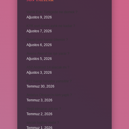
SON YAZILAR
Varlık Eski Türkçede ne demek ?
Ağustos 9, 2026
KYK yurt ücreti aylık ne kadar ?
Ağustos 7, 2026
David ismi hangi ülkenin ?
Ağustos 6, 2026
Avene Akerat ne işe yarar ?
Ağustos 5, 2026
A52 Android 14 alacak mı ?
Ağustos 3, 2026
622 hangi hesaba yansıtılır ?
Temmuz 30, 2026
Antalya Otogarı’nı kim yaptı ?
Temmuz 3, 2026
Yeşil elmanın adı ne ?
Temmuz 2, 2026
ancak bağlaç mıdır ?
Temmuz 1, 2026