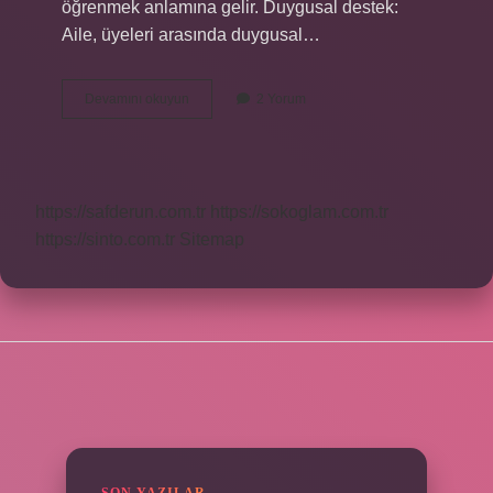
öğrenmek anlamına gelir. Duygusal destek:
Aile, üyeleri arasında duygusal…
Sosyolojide
Devamını okuyun
2 Yorum
Ailenin
Işlevleri
Nelerdir
https://safderun.com.tr
https://sokoglam.com.tr
https://sinto.com.tr
Sitemap
SIDEBAR