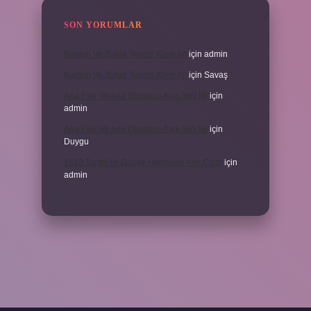
SON YORUMLAR
Kumun Ve Zuhûr Teorisi Kime Ait
için
admin
Kumun Ve Zuhûr Teorisi Kime Ait
için
Savaş
Ana Fikir Ve Ana Düşünce Aynı Şey Mi
için
admin
Ana Fikir Ve Ana Düşünce Aynı Şey Mi
için
Duygu
1513 Tarihli Ilk Dünya Haritasını Kim Çizdi
için
admin