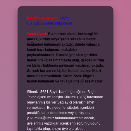
Reklam ve İletişim:
Skype:
live:.cid.575569c608265c69
Yasal Uyarı:
Bu internet sitesi, herhangi bir
marka, kurum veya şahıs şirketi ile hiçbir
bağlantısı bulunmamaktadır. Sitede yalnızca
kendi hazırladığımız makaleler
paylaşılmaktadır. Burada yer alan içerikler
haber niteliği taşımamakta olup, gerçek kurum
ve kişiler hakkında paylaşım yapılmamaktadır.
Gerçek kurum ve kişiler ile isim benzerlikleri
tamamen tesadüfidir. Sitemizdeki bilgiler
taslak halindedir ve tavsiye niteliği taşımazlar.
Sitemiz, 5651 Sayılı Kanun gereğince Bilgi
Teknolojileri ve İletişim Kurumu (BTK) tarafından
onaylanmış bir Yer Sağlayıcı olarak hizmet
vermektedir. Bu nedenle, sitedeki içerikleri
proaktif olarak denetleme veya araştırma
yükümlülüğümüz bulunmamaktadır. Ancak,
üyelerimiz yazdıkları içeriklerin sorumluluğunu
taşımakta olup, siteye üye olarak bu