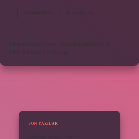
Ot
Devamını okuyun
Yorum Bırak
Festivali
Ne
Zaman
2024
https://safderun.com.tr
https://sokoglam.com.tr
https://sinto.com.tr
Sitemap
SIDEBAR
SON YAZILAR
Varlık Eski Türkçede ne demek ?