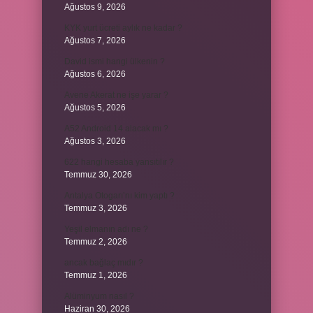
Ağustos 9, 2026
KYK yurt ücreti aylık ne kadar ?
Ağustos 7, 2026
David ismi hangi ülkenin ?
Ağustos 6, 2026
Avene Akerat ne işe yarar ?
Ağustos 5, 2026
A52 Android 14 alacak mı ?
Ağustos 3, 2026
622 hangi hesaba yansıtılır ?
Temmuz 30, 2026
Antalya Otogarı’nı kim yaptı ?
Temmuz 3, 2026
Yeşil elmanın adı ne ?
Temmuz 2, 2026
ancak bağlaç mıdır ?
Temmuz 1, 2026
Alüminyum nasıl ?
Haziran 30, 2026