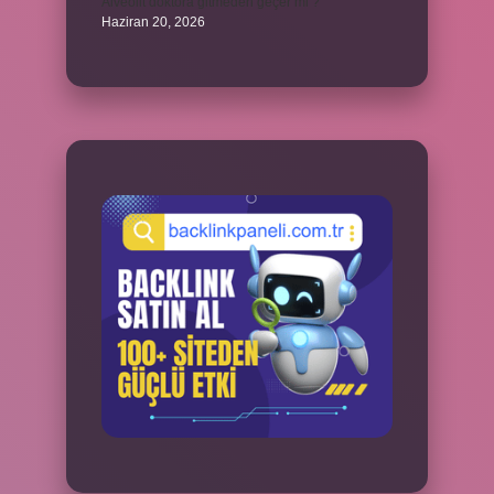
Alveolit doktora gitmeden geçer mi ?
Haziran 20, 2026