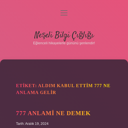
menüyü
aç
Anasayfa
Neşeli Bilgi Çığlığı
Gizlilik Politikası
Eğlenceli hikayelerle gününü şenlendir!
Yasal Uyarı
Hakkımızda
ETIKET:
ALDIM KABUL ETTIM 777 NE
ANLAMA GELIR
777 ANLAMI NE DEMEK
Tarih: Aralık 19, 2024