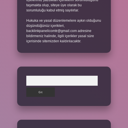
üyelerimiz yazdıkları içeriklerin sorumluluğunu
taşımakta olup, siteye üye olarak bu
sorumluluğu kabul etmiş sayılırlar.
Hukuka ve yasal düzenlemelere aykırı olduğunu
düşündüğünüz içerikleri,
backlinkpanelicomtr@gmail.com
adresine
bildirmeniz halinde, ilgili içerikler yasal süre
içerisinde sitemizden kaldırılacaktır.
Arama