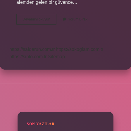
alemden gelen bir güvence…
777
Devamını okuyun
Yorum Bırak
Anlami
Ne
Demek
https://safderun.com.tr
https://sokoglam.com.tr
https://sinto.com.tr
Sitemap
SIDEBAR
SON YAZILAR