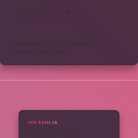
3
Devamını okuyun
14 Yorum
Satırdan
Fazla
Alıntı
Nasıl
Yapılır
https://safderun.com.tr
https://sokoglam.com.tr
https://sinto.com.tr
Sitemap
SIDEBAR
SON YAZILAR
Varlık Eski Türkçede ne demek ?