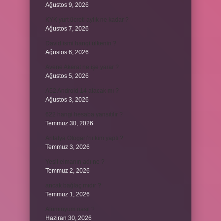
Ağustos 9, 2026
KYK yurt ücreti aylık ne kadar ?
Ağustos 7, 2026
David ismi hangi ülkenin ?
Ağustos 6, 2026
Avene Akerat ne işe yarar ?
Ağustos 5, 2026
A52 Android 14 alacak mı ?
Ağustos 3, 2026
622 hangi hesaba yansıtılır ?
Temmuz 30, 2026
Antalya Otogarı’nı kim yaptı ?
Temmuz 3, 2026
Yeşil elmanın adı ne ?
Temmuz 2, 2026
ancak bağlaç mıdır ?
Temmuz 1, 2026
Alüminyum nasıl ?
Haziran 30, 2026