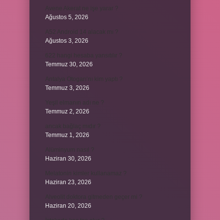
Avene Akerat ne işe yarar ?
Ağustos 5, 2026
A52 Android 14 alacak mı ?
Ağustos 3, 2026
622 hangi hesaba yansıtılır ?
Temmuz 30, 2026
Antalya Otogarı’nı kim yaptı ?
Temmuz 3, 2026
Yeşil elmanın adı ne ?
Temmuz 2, 2026
ancak bağlaç mıdır ?
Temmuz 1, 2026
Alüminyum nasıl ?
Haziran 30, 2026
Melatonin kimler kullanamaz ?
Haziran 23, 2026
Alveolit doktora gitmeden geçer mi ?
Haziran 20, 2026