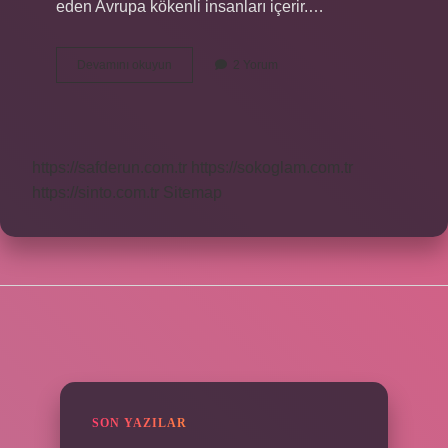
eden Avrupa kökenli insanları içerir.…
Abd
Devamını okuyun
2 Yorum
Ne
Zaman
Ortaya
Çıktı
https://safderun.com.tr
https://sokoglam.com.tr
https://sinto.com.tr
Sitemap
SIDEBAR
SON YAZILAR