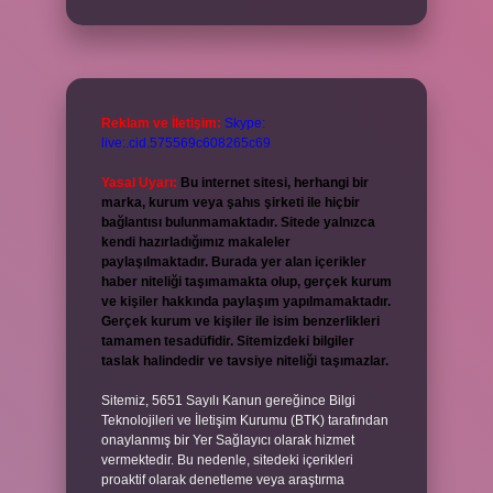
Reklam ve İletişim:
Skype:
live:.cid.575569c608265c69
Yasal Uyarı:
Bu internet sitesi, herhangi bir
marka, kurum veya şahıs şirketi ile hiçbir
bağlantısı bulunmamaktadır. Sitede yalnızca
kendi hazırladığımız makaleler
paylaşılmaktadır. Burada yer alan içerikler
haber niteliği taşımamakta olup, gerçek kurum
ve kişiler hakkında paylaşım yapılmamaktadır.
Gerçek kurum ve kişiler ile isim benzerlikleri
tamamen tesadüfidir. Sitemizdeki bilgiler
taslak halindedir ve tavsiye niteliği taşımazlar.
Sitemiz, 5651 Sayılı Kanun gereğince Bilgi
Teknolojileri ve İletişim Kurumu (BTK) tarafından
onaylanmış bir Yer Sağlayıcı olarak hizmet
vermektedir. Bu nedenle, sitedeki içerikleri
proaktif olarak denetleme veya araştırma