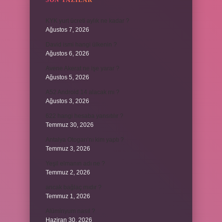
SON YAZILAR
KYK yurt ücreti aylık ne kadar ?
Ağustos 7, 2026
David ismi hangi ülkenin ?
Ağustos 6, 2026
Avene Akerat ne işe yarar ?
Ağustos 5, 2026
A52 Android 14 alacak mı ?
Ağustos 3, 2026
622 hangi hesaba yansıtılır ?
Temmuz 30, 2026
Antalya Otogarı’nı kim yaptı ?
Temmuz 3, 2026
Yeşil elmanın adı ne ?
Temmuz 2, 2026
ancak bağlaç mıdır ?
Temmuz 1, 2026
Alüminyum nasıl ?
Haziran 30, 2026