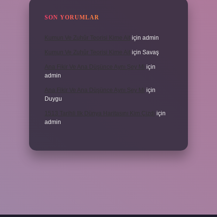
SON YORUMLAR
Kumun Ve Zuhûr Teorisi Kime Ait
için
admin
Kumun Ve Zuhûr Teorisi Kime Ait
için
Savaş
Ana Fikir Ve Ana Düşünce Aynı Şey Mi
için
admin
Ana Fikir Ve Ana Düşünce Aynı Şey Mi
için
Duygu
1513 Tarihli Ilk Dünya Haritasını Kim Çizdi
için
admin