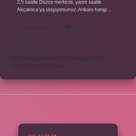
2.5 saatte Düzce merkeze, yarım saatte
Akçakoca’ya ulaşıyorsunuz. Ankara hangi…
Ankara
Devamını okuyun
Yorum Bırak
Hangi
Illere
Yakın
https://safderun.com.tr
https://sokoglam.com.tr
https://sinto.com.tr
Sitemap
SIDEBAR