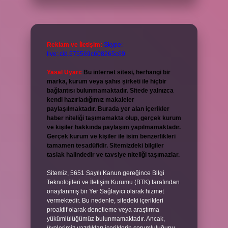
Reklam ve İletişim:
Skype:
live:.cid.575569c608265c69
Yasal Uyarı:
Bu internet sitesi, herhangi bir
marka, kurum veya şahıs şirketi ile hiçbir
bağlantısı bulunmamaktadır. Sitede yalnızca
kendi hazırladığımız makaleler
paylaşılmaktadır. Burada yer alan içerikler
haber niteliği taşımamakta olup, gerçek kurum
ve kişiler hakkında paylaşım yapılmamaktadır.
Gerçek kurum ve kişiler ile isim benzerlikleri
tamamen tesadüfidir. Sitemizdeki bilgiler
taslak halindedir ve tavsiye niteliği taşımazlar.
Sitemiz, 5651 Sayılı Kanun gereğince Bilgi
Teknolojileri ve İletişim Kurumu (BTK) tarafından
onaylanmış bir Yer Sağlayıcı olarak hizmet
vermektedir. Bu nedenle, sitedeki içerikleri
proaktif olarak denetleme veya araştırma
yükümlülüğümüz bulunmamaktadır. Ancak,