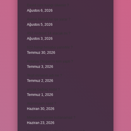
David ismi hangi ülkenin ?
Ağustos 6, 2026
Avene Akerat ne işe yarar ?
Ağustos 5, 2026
A52 Android 14 alacak mı ?
Ağustos 3, 2026
622 hangi hesaba yansıtılır ?
Temmuz 30, 2026
Antalya Otogarı’nı kim yaptı ?
Temmuz 3, 2026
Yeşil elmanın adı ne ?
Temmuz 2, 2026
ancak bağlaç mıdır ?
Temmuz 1, 2026
Alüminyum nasıl ?
Haziran 30, 2026
Melatonin kimler kullanamaz ?
Haziran 23, 2026