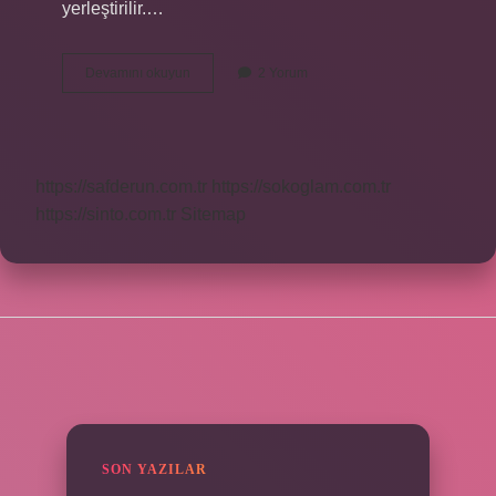
yerleştirilir.…
Üst
Devamını okuyun
2 Yorum
Çarşaf
Alt
Çarşaf
Nedir
https://safderun.com.tr
https://sokoglam.com.tr
https://sinto.com.tr
Sitemap
SIDEBAR
SON YAZILAR