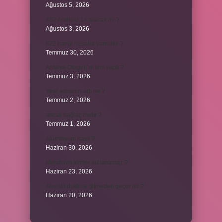
Ağustos 5, 2026
A52 Android 14 alacak mı ?
Ağustos 3, 2026
622 hangi hesaba yansıtılır ?
Temmuz 30, 2026
Antalya Otogarı’nı kim yaptı ?
Temmuz 3, 2026
Yeşil elmanın adı ne ?
Temmuz 2, 2026
ancak bağlaç mıdır ?
Temmuz 1, 2026
Alüminyum nasıl ?
Haziran 30, 2026
Melatonin kimler kullanamaz ?
Haziran 23, 2026
Alveolit doktora gitmeden geçer mi ?
Haziran 20, 2026