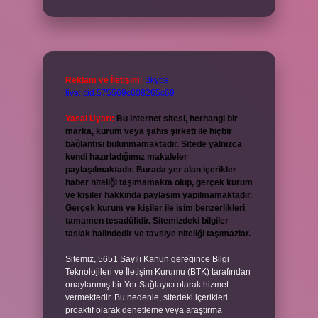
Reklam ve İletişim:
Skype:
live:.cid.575569c608265c69
Yasal Uyarı:
Bu internet sitesi, herhangi bir
marka, kurum veya şahıs şirketi ile hiçbir
bağlantısı bulunmamaktadır. Sitede yalnızca
kendi hazırladığımız makaleler
paylaşılmaktadır. Burada yer alan içerikler
haber niteliği taşımamakta olup, gerçek kurum
ve kişiler hakkında paylaşım yapılmamaktadır.
Gerçek kurum ve kişiler ile isim benzerlikleri
tamamen tesadüfidir. Sitemizdeki bilgiler
taslak halindedir ve tavsiye niteliği taşımazlar.
Sitemiz, 5651 Sayılı Kanun gereğince Bilgi
Teknolojileri ve İletişim Kurumu (BTK) tarafından
onaylanmış bir Yer Sağlayıcı olarak hizmet
vermektedir. Bu nedenle, sitedeki içerikleri
proaktif olarak denetleme veya araştırma