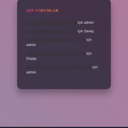
SON YORUMLAR
Kumun Ve Zuhûr Teorisi Kime Ait
için
admin
Kumun Ve Zuhûr Teorisi Kime Ait
için
Savaş
Ana Fikir Ve Ana Düşünce Aynı Şey Mi
için
admin
Ana Fikir Ve Ana Düşünce Aynı Şey Mi
için
Duygu
1513 Tarihli Ilk Dünya Haritasını Kim Çizdi
için
admin