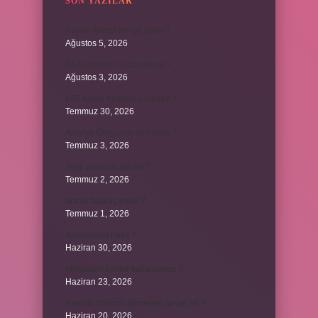
SON YAZILAR
Avene Akerat ne işe yarar ?
Ağustos 5, 2026
A52 Android 14 alacak mı ?
Ağustos 3, 2026
622 hangi hesaba yansıtılır ?
Temmuz 30, 2026
Antalya Otogarı’nı kim yaptı ?
Temmuz 3, 2026
Yeşil elmanın adı ne ?
Temmuz 2, 2026
ancak bağlaç mıdır ?
Temmuz 1, 2026
Alüminyum nasıl ?
Haziran 30, 2026
Melatonin kimler kullanamaz ?
Haziran 23, 2026
Alveolit doktora gitmeden geçer mi ?
Haziran 20, 2026