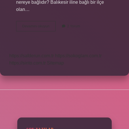
nereye bağlıdır? Balıkesir iline bağlı bir ilçe
olan…
Altınova
Devamını okuyun
2 Yorum
Hangi
Deniz
https://safderun.com.tr
https://sokoglam.com.tr
https://sinto.com.tr
Sitemap
SIDEBAR