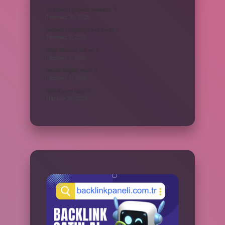
622 hangi hesaba yansıtılır ?
Temmuz 30, 2026
Antalya Otogarı’nı kim yaptı ?
Temmuz 3, 2026
Yeşil elmanın adı ne ?
Temmuz 2, 2026
ancak bağlaç mıdır ?
Temmuz 1, 2026
Alüminyum nasıl ?
Haziran 30, 2026