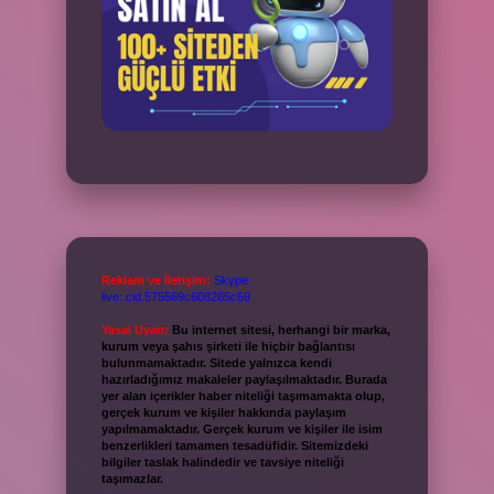
Reklam ve İletişim:
Skype:
live:.cid.575569c608265c69
Yasal Uyarı:
Bu internet sitesi, herhangi bir marka,
kurum veya şahıs şirketi ile hiçbir bağlantısı
bulunmamaktadır. Sitede yalnızca kendi
hazırladığımız makaleler paylaşılmaktadır. Burada
yer alan içerikler haber niteliği taşımamakta olup,
gerçek kurum ve kişiler hakkında paylaşım
yapılmamaktadır. Gerçek kurum ve kişiler ile isim
benzerlikleri tamamen tesadüfidir. Sitemizdeki
bilgiler taslak halindedir ve tavsiye niteliği
taşımazlar.