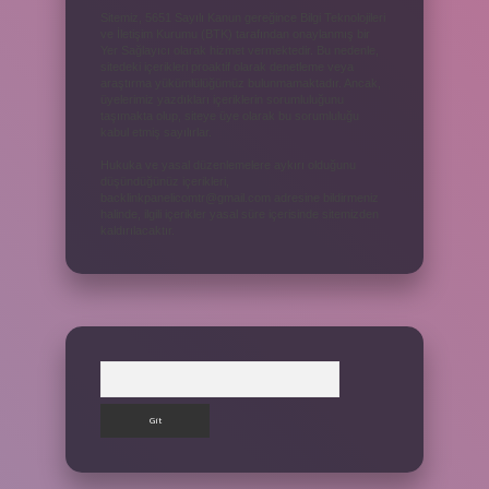
Sitemiz, 5651 Sayılı Kanun gereğince Bilgi Teknolojileri
ve İletişim Kurumu (BTK) tarafından onaylanmış bir
Yer Sağlayıcı olarak hizmet vermektedir. Bu nedenle,
sitedeki içerikleri proaktif olarak denetleme veya
araştırma yükümlülüğümüz bulunmamaktadır. Ancak,
üyelerimiz yazdıkları içeriklerin sorumluluğunu
taşımakta olup, siteye üye olarak bu sorumluluğu
kabul etmiş sayılırlar.
Hukuka ve yasal düzenlemelere aykırı olduğunu
düşündüğünüz içerikleri,
backlinkpanelicomtr@gmail.com
adresine bildirmeniz
halinde, ilgili içerikler yasal süre içerisinde sitemizden
kaldırılacaktır.
Arama