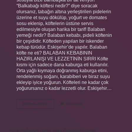
“Balkabağı köftesi nedir?” diye soracak
olursanız, tabağın altına yerleştirilen pidelerin
üzerine et suyu dökülüp, yoğurt ve domates
sosu eklenip, köftelerin üstüne servis
edilmesiyle oluşan harika bir tarif! Balaban
yemeği nedir? Balaban kebabı, pideli köftenin
bir çeşididir. Köfteden yapılan bir iskender
kebap türüdür. Eskişehir’de yapılır. Balaban
köfte ne eti? BALABAN KEBABININ
HAZIRLANIŞI VE LEZZETİNİN SIRRI Köfte
kısmı için sadece dana kaburga eti kullanılır.
Orta yağlı kıymaya doğranmış kaburga etini,
rendelenmiş soğanı, karabiberi ve biraz suyu
ekleyip iyice yoğurun. Köfteleri ne kadar çok
yoğurursanız o kadar lezzetli olur. Eskişehir…
Balaban
Devamını okuyun
Yorum Bırak
Nedir
Yemek
https://safderun.com.tr
https://sokoglam.com.tr