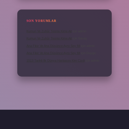
SON YORUMLAR
Kumun Ve Zuhûr Teorisi Kime Ait
için
admin
Kumun Ve Zuhûr Teorisi Kime Ait
için
Savaş
Ana Fikir Ve Ana Düşünce Aynı Şey Mi
için
admin
Ana Fikir Ve Ana Düşünce Aynı Şey Mi
için
Duygu
1513 Tarihli Ilk Dünya Haritasını Kim Çizdi
için
admin