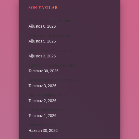
SON YAZILAR
David ismi hangi ülkenin ?
Ağustos 6, 2026
Avene Akerat ne işe yarar ?
Ağustos 5, 2026
A52 Android 14 alacak mı ?
Ağustos 3, 2026
622 hangi hesaba yansıtılır ?
Temmuz 30, 2026
Antalya Otogarı’nı kim yaptı ?
Temmuz 3, 2026
Yeşil elmanın adı ne ?
Temmuz 2, 2026
ancak bağlaç mıdır ?
Temmuz 1, 2026
Alüminyum nasıl ?
Haziran 30, 2026