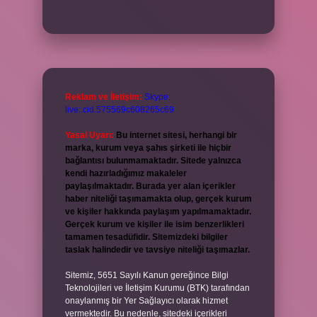
Reklam ve İletişim:
Skype:
live:.cid.575569c608265c69
Yasal Uyarı:
Bu internet sitesi, herhangi bir
marka, kurum veya şahıs şirketi ile hiçbir
bağlantısı bulunmamaktadır. Sitede yalnızca
kendi hazırladığımız makaleler
paylaşılmaktadır. Burada yer alan içerikler
haber niteliği taşımamakta olup, gerçek kurum
ve kişiler hakkında paylaşım yapılmamaktadır.
Gerçek kurum ve kişiler ile isim benzerlikleri
tamamen tesadüfidir. Sitemizdeki bilgiler
taslak halindedir ve tavsiye niteliği taşımazlar.
Sitemiz, 5651 Sayılı Kanun gereğince Bilgi
Teknolojileri ve İletişim Kurumu (BTK) tarafından
onaylanmış bir Yer Sağlayıcı olarak hizmet
vermektedir. Bu nedenle, sitedeki içerikleri