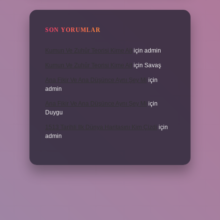
SON YORUMLAR
Kumun Ve Zuhûr Teorisi Kime Ait
için
admin
Kumun Ve Zuhûr Teorisi Kime Ait
için
Savaş
Ana Fikir Ve Ana Düşünce Aynı Şey Mi
için
admin
Ana Fikir Ve Ana Düşünce Aynı Şey Mi
için
Duygu
1513 Tarihli Ilk Dünya Haritasını Kim Çizdi
için
admin