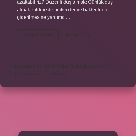
azaltabiliriz? Düzenli duş almak: Günlük duş
almak, cildinizde biriken ter ve bakterilerin
giderilmesine yardımcı…
Vücudun
Devamını okuyun
Yorum Bırak
Güzel
Kokması
Için
Ne
Yapmalı
https://safderun.com.tr
https://sokoglam.com.tr
https://sinto.com.tr
Sitemap
SIDEBAR