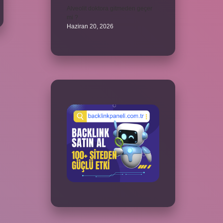
Alveolit doktora gitmeden geçer
mi ?
Haziran 20, 2026