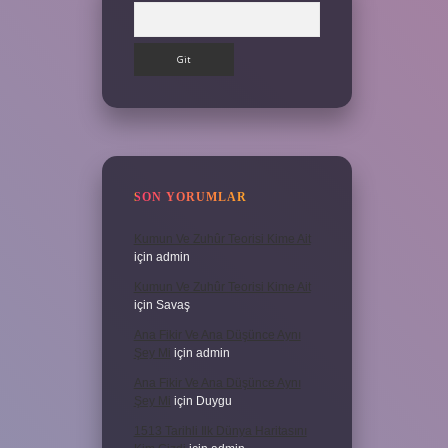
Arama
SON YORUMLAR
Kumun Ve Zuhûr Teorisi Kime Ait
için
admin
Kumun Ve Zuhûr Teorisi Kime Ait
için
Savaş
Ana Fikir Ve Ana Düşünce Aynı
Şey Mi
için
admin
Ana Fikir Ve Ana Düşünce Aynı
Şey Mi
için
Duygu
1513 Tarihli Ilk Dünya Haritasını