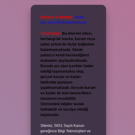
Reklam ve İletişim:
Skype:
live:.cid.575569c608265c69
Yasal Uyarı:
Bu internet sitesi,
herhangi bir marka, kurum veya
şahıs şirketi ile hiçbir bağlantısı
bulunmamaktadır. Sitede
yalnızca kendi hazırladığımız
makaleler paylaşılmaktadır.
Burada yer alan içerikler haber
niteliği taşımamakta olup,
gerçek kurum ve kişiler
hakkında paylaşım
yapılmamaktadır. Gerçek kurum
ve kişiler ile isim benzerlikleri
tamamen tesadüfidir.
Sitemizdeki bilgiler taslak
halindedir ve tavsiye niteliği
taşımazlar.
Sitemiz, 5651 Sayılı Kanun
gereğince Bilgi Teknolojileri ve