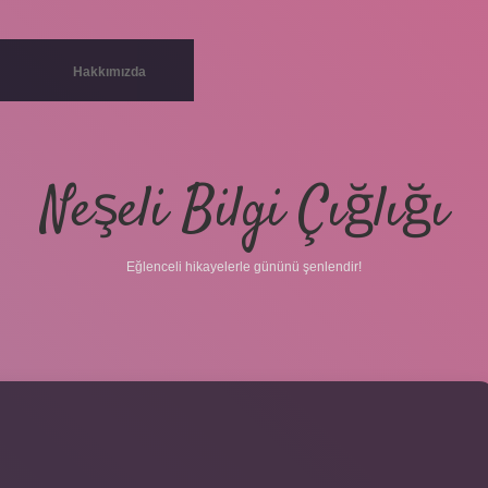
Hakkımızda
Neşeli Bilgi Çığlığı
Eğlenceli hikayelerle gününü şenlendir!