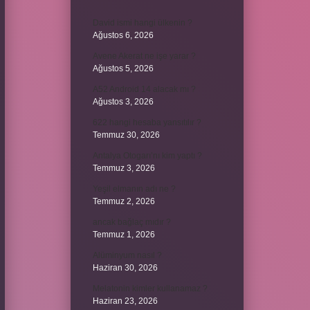
David ismi hangi ülkenin ?
Ağustos 6, 2026
Avene Akerat ne işe yarar ?
Ağustos 5, 2026
A52 Android 14 alacak mı ?
Ağustos 3, 2026
622 hangi hesaba yansıtılır ?
Temmuz 30, 2026
Antalya Otogarı’nı kim yaptı ?
Temmuz 3, 2026
Yeşil elmanın adı ne ?
Temmuz 2, 2026
ancak bağlaç mıdır ?
Temmuz 1, 2026
Alüminyum nasıl ?
Haziran 30, 2026
Melatonin kimler kullanamaz ?
Haziran 23, 2026