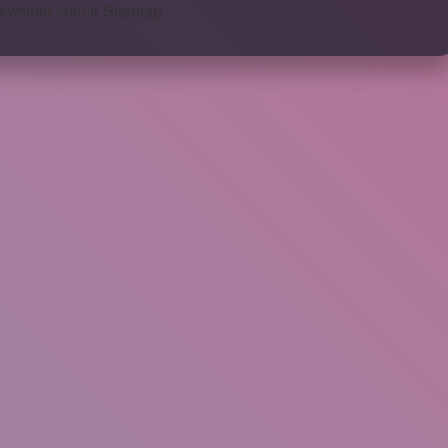
s://sinto.com.tr
Sitemap