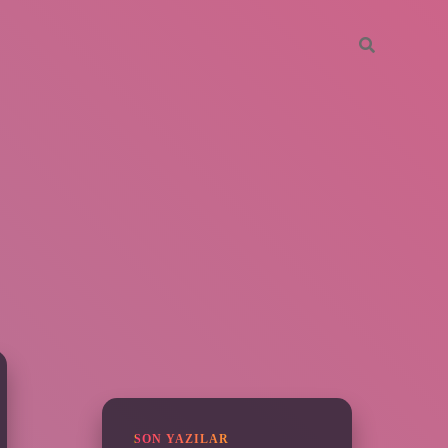
SIDEBAR
vdcasino giriş
SON YAZILAR