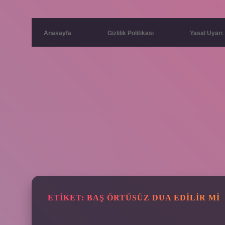
Anasayfa
Gizlilik Politikası
Yasal Uyarı
ETIKET:
BAŞ ÖRTÜSÜZ DUA EDILIR MI