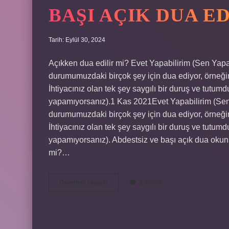
BAŞI AÇIK DUA ED
Tarih: Eylül 30, 2024
Açıkken dua edilir mi? Evet Yapabilirim (Sen Yapab
durumumuzdaki birçok şey için dua ediyor, örneğin 
İhtiyacınız olan tek şey saygılı bir duruş ve tutumdu
yapamıyorsanız).1 Kas 2021Evet Yapabilirim (Sen Y
durumumuzdaki birçok şey için dua ediyor, örneğin 
İhtiyacınız olan tek şey saygılı bir duruş ve tutumdu
yapamıyorsanız). Abdestsiz ve başı açık dua okunu
mi?…
Başı
Devamını okuyun
2 Yorum
Açık
Dua
Edilir
Mi