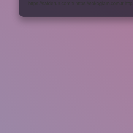
https://safderun.com.tr
https://sokoglam.com.tr
http