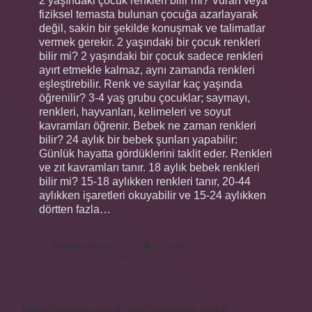
2 yaşındaki çocuk renkleri bilir mi? Vuran veya
fiziksel temasta bulunan çocuğa azarlayarak
değil, sakin bir şekilde konuşmak ve talimatlar
vermek gerekir. 2 yaşındaki bir çocuk renkleri
bilir mi? 2 yaşındaki bir çocuk sadece renkleri
ayırt etmekle kalmaz, aynı zamanda renkleri
eşleştirebilir. Renk ve sayılar kaç yaşında
öğrenilir? 3-4 yaş grubu çocuklar; saymayı,
renkleri, hayvanları, kelimeleri ve soyut
kavramları öğrenir. Bebek ne zaman renkleri
bilir? 24 aylık bir bebek şunları yapabilir:
Günlük hayatta gördüklerini taklit eder. Renkleri
ve zıt kavramları tanır. 18 aylık bebek renkleri
bilir mi? 15-18 aylıkken renkleri tanır, 20-44
aylıkken işaretleri okuyabilir ve 15-24 aylıkken
dörtten fazla…
Çocuklar
Devamını okuyun
2 Yorum
Renkleri
Ne
Zaman
Öğrenir
https://safderun.com.tr
https://sokoglam.com.tr