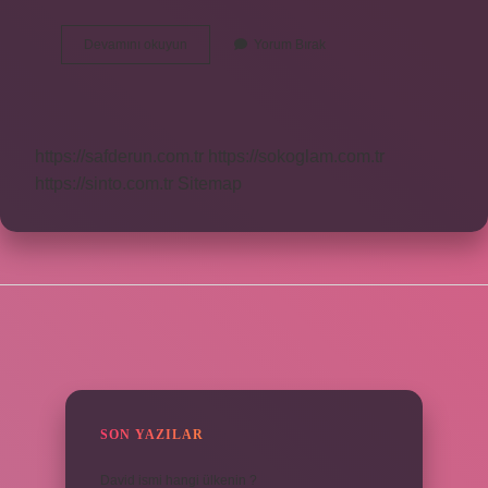
Beyin
Devamını okuyun
Yorum Bırak
Sapı
Hangileri
https://safderun.com.tr
https://sokoglam.com.tr
https://sinto.com.tr
Sitemap
SIDEBAR
SON YAZILAR
David ismi hangi ülkenin ?