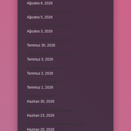
Ağustos 6, 2026
Avene Akerat ne işe yarar ?
Ağustos 5, 2026
A52 Android 14 alacak mı ?
Ağustos 3, 2026
622 hangi hesaba yansıtılır ?
Temmuz 30, 2026
Antalya Otogarı’nı kim yaptı ?
Temmuz 3, 2026
Yeşil elmanın adı ne ?
Temmuz 2, 2026
ancak bağlaç mıdır ?
Temmuz 1, 2026
Alüminyum nasıl ?
Haziran 30, 2026
Melatonin kimler kullanamaz ?
Haziran 23, 2026
Alveolit doktora gitmeden geçer mi ?
Haziran 20, 2026