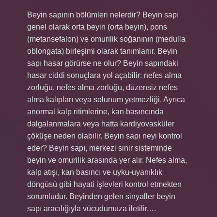
Beyin sapının bölümleri nelerdir? Beyin sapı
genel olarak orta beyin (orta beyin), pons
(metansefalon) ve omurilik soğanının (medulla
oblongata) birleşimi olarak tanımlanır. Beyin
sapı hasar görürse ne olur? Beyin sapındaki
hasar ciddi sonuçlara yol açabilir: nefes alma
zorluğu, nefes alma zorluğu, düzensiz nefes
alma kalıpları veya solunum yetmezliği. Ayrıca
anormal kalp ritimlerine, kan basıncında
dalgalanmalara veya hatta kardiyovasküler
çöküşe neden olabilir. Beyin sapı neyi kontrol
eder? Beyin sapı, merkezi sinir sisteminde
beyin ve omurilik arasında yer alır. Nefes alma,
kalp atışı, kan basıncı ve uyku-uyanıklık
döngüsü gibi hayati işlevleri kontrol etmekten
sorumludur. Beyinden gelen sinyaller beyin
sapı aracılığıyla vücudumuza iletilir.…