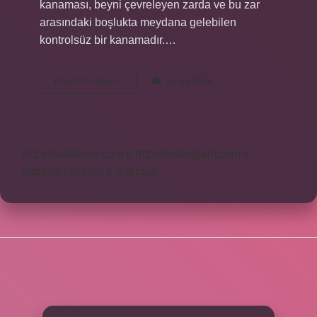
kanaması, beyni çevreleyen zarda ve bu zar
arasındaki boşlukta meydana gelebilen
kontrolsüz bir kanamadır.…
Beyin
Devamını okuyun
Yorum Bırak
Zarı
Altındaki
Kanamalar
Nelerdir
https://safderun.com.tr
https://sokoglam.com.tr
https://sinto.com.tr
Sitemap
SIDEBAR