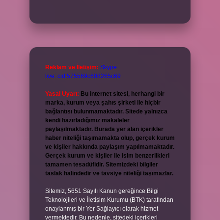
Reklam ve İletişim:
Skype:
live:.cid.575569c608265c69
Yasal Uyarı:
Bu internet sitesi, herhangi bir
marka, kurum veya şahıs şirketi ile hiçbir
bağlantısı bulunmamaktadır. Sitede yalnızca
kendi hazırladığımız makaleler
paylaşılmaktadır. Burada yer alan içerikler
haber niteliği taşımamakta olup, gerçek kurum
ve kişiler hakkında paylaşım yapılmamaktadır.
Gerçek kurum ve kişiler ile isim benzerlikleri
tamamen tesadüfidir. Sitemizdeki bilgiler
taslak halindedir ve tavsiye niteliği taşımazlar.
Sitemiz, 5651 Sayılı Kanun gereğince Bilgi
Teknolojileri ve İletişim Kurumu (BTK) tarafından
onaylanmış bir Yer Sağlayıcı olarak hizmet
vermektedir. Bu nedenle, sitedeki içerikleri