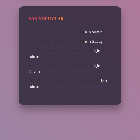
SON YORUMLAR
Kumun Ve Zuhûr Teorisi Kime Ait
için
admin
Kumun Ve Zuhûr Teorisi Kime Ait
için
Savaş
Ana Fikir Ve Ana Düşünce Aynı Şey Mi
için
admin
Ana Fikir Ve Ana Düşünce Aynı Şey Mi
için
Duygu
1513 Tarihli Ilk Dünya Haritasını Kim Çizdi
için
admin