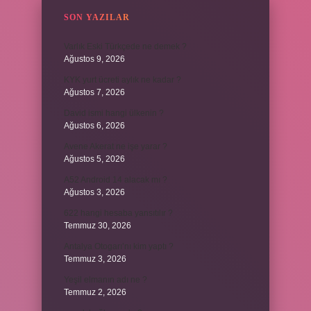
SON YAZILAR
Varlık Eski Türkçede ne demek ?
Ağustos 9, 2026
KYK yurt ücreti aylık ne kadar ?
Ağustos 7, 2026
David ismi hangi ülkenin ?
Ağustos 6, 2026
Avene Akerat ne işe yarar ?
Ağustos 5, 2026
A52 Android 14 alacak mı ?
Ağustos 3, 2026
622 hangi hesaba yansıtılır ?
Temmuz 30, 2026
Antalya Otogarı’nı kim yaptı ?
Temmuz 3, 2026
Yeşil elmanın adı ne ?
Temmuz 2, 2026