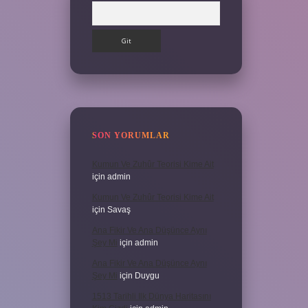
Arama
SON YORUMLAR
Kumun Ve Zuhûr Teorisi Kime Ait
için
admin
Kumun Ve Zuhûr Teorisi Kime Ait
için
Savaş
Ana Fikir Ve Ana Düşünce Aynı
Şey Mi
için
admin
Ana Fikir Ve Ana Düşünce Aynı
Şey Mi
için
Duygu
1513 Tarihli Ilk Dünya Haritasını