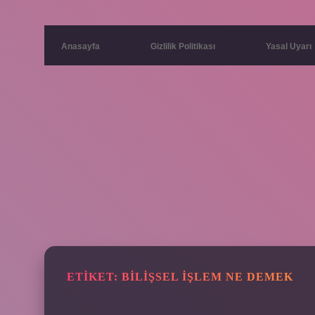
Anasayfa
Gizlilik Politikası
Yasal Uyarı
ETIKET:
BILIŞSEL IŞLEM NE DEMEK