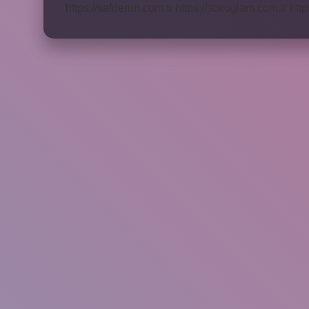
https://safderun.com.tr
https://sokoglam.com.tr
http