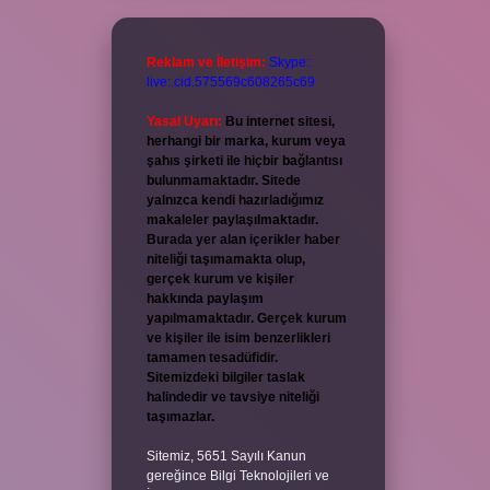
Reklam ve İletişim:
Skype:
live:.cid.575569c608265c69
Yasal Uyarı:
Bu internet sitesi,
herhangi bir marka, kurum veya
şahıs şirketi ile hiçbir bağlantısı
bulunmamaktadır. Sitede
yalnızca kendi hazırladığımız
makaleler paylaşılmaktadır.
Burada yer alan içerikler haber
niteliği taşımamakta olup,
gerçek kurum ve kişiler
hakkında paylaşım
yapılmamaktadır. Gerçek kurum
ve kişiler ile isim benzerlikleri
tamamen tesadüfidir.
Sitemizdeki bilgiler taslak
halindedir ve tavsiye niteliği
taşımazlar.
Sitemiz, 5651 Sayılı Kanun
gereğince Bilgi Teknolojileri ve