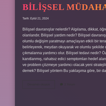
BILIŞSEL MÜDAH
Tarih: Eylül 21, 2024
Bilişsel davranışlar nelerdir? Algılama, dikkat, 
olanlarıdır. Bilişsel yardım nedir? Bilişsel davranı
olumlu değişim yaratmayı amaçlayan etkili bir tera
belirleyerek, meydan okuyarak ve olumlu şekilde 
çıkmalarına yardımcı olur. Bilişsel tedavi nedir? Özet
kanıtlanmış, rahatsız edici semptomları hedef alan
ve problem çözmeye yardımcı olacak yeni stratejile
demek? Bilişsel yöntem Bu yaklaşıma göre, bir 
Bilişsel
Devamını okuyun
2 Yorum
Müdahaleler
Nedir