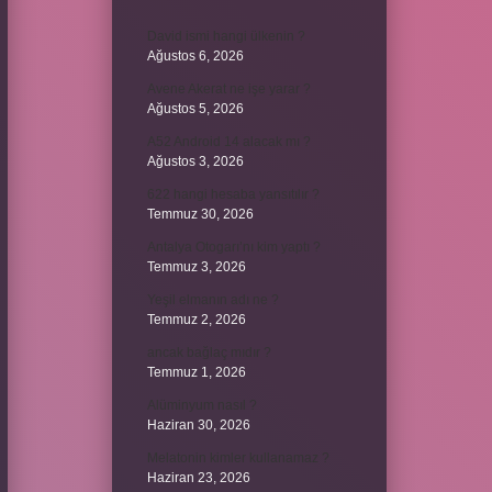
David ismi hangi ülkenin ?
Ağustos 6, 2026
Avene Akerat ne işe yarar ?
Ağustos 5, 2026
A52 Android 14 alacak mı ?
Ağustos 3, 2026
622 hangi hesaba yansıtılır ?
Temmuz 30, 2026
Antalya Otogarı’nı kim yaptı ?
Temmuz 3, 2026
Yeşil elmanın adı ne ?
Temmuz 2, 2026
ancak bağlaç mıdır ?
Temmuz 1, 2026
Alüminyum nasıl ?
Haziran 30, 2026
Melatonin kimler kullanamaz ?
Haziran 23, 2026