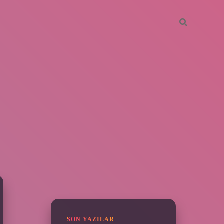
SIDEBAR
vdcasino giriş
SON YAZILAR