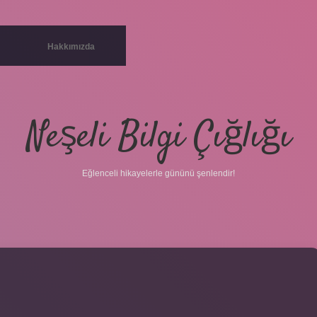
Hakkımızda
Neşeli Bilgi Çığlığı
Eğlenceli hikayelerle gününü şenlendir!