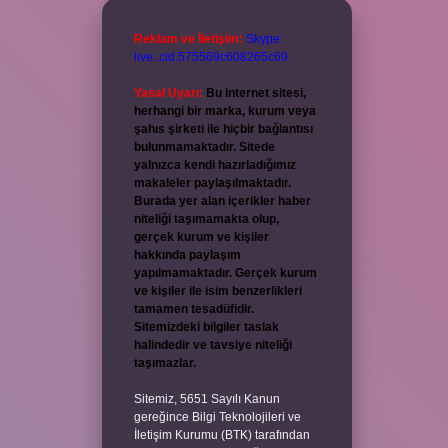
Reklam ve İletişim:
Skype:
live:.cid.575569c608265c69
Yasal Uyarı:
Bu internet sitesi,
herhangi bir marka, kurum veya
şahıs şirketi ile hiçbir bağlantısı
bulunmamaktadır. Sitede
yalnızca kendi hazırladığımız
makaleler paylaşılmaktadır.
Burada yer alan içerikler haber
niteliği taşımamakta olup,
gerçek kurum ve kişiler
hakkında paylaşım
yapılmamaktadır. Gerçek kurum
ve kişiler ile isim benzerlikleri
tamamen tesadüfidir.
Sitemizdeki bilgiler taslak
halindedir ve tavsiye niteliği
taşımazlar.
Sitemiz, 5651 Sayılı Kanun
gereğince Bilgi Teknolojileri ve
İletişim Kurumu (BTK) tarafından