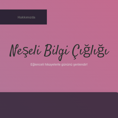
Hakkımızda
Neşeli Bilgi Çığlığı
Eğlenceli hikayelerle gününü şenlendir!