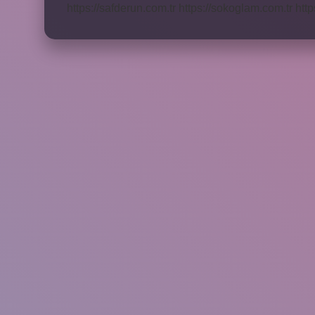
https://safderun.com.tr
https://sokoglam.com.tr
http