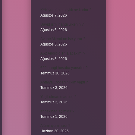
KYK yurt ücreti aylık ne kadar ?
Ağustos 7, 2026
David ismi hangi ülkenin ?
Ağustos 6, 2026
Avene Akerat ne işe yarar ?
Ağustos 5, 2026
A52 Android 14 alacak mı ?
Ağustos 3, 2026
622 hangi hesaba yansıtılır ?
Temmuz 30, 2026
Antalya Otogarı’nı kim yaptı ?
Temmuz 3, 2026
Yeşil elmanın adı ne ?
Temmuz 2, 2026
ancak bağlaç mıdır ?
Temmuz 1, 2026
Alüminyum nasıl ?
Haziran 30, 2026