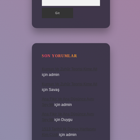
SON YORUMLAR
Kumun Ve Zuhûr Teorisi Kime Ait
için
admin
Kumun Ve Zuhûr Teorisi Kime Ait
için
Savaş
Ana Fikir Ve Ana Düşünce Aynı
Şey Mi
için
admin
Ana Fikir Ve Ana Düşünce Aynı
Şey Mi
için
Duygu
1513 Tarihli Ilk Dünya Haritasını
Kim Çizdi
için
admin