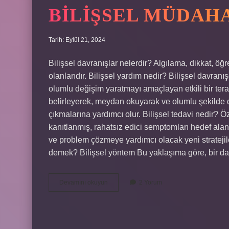
BILIŞSEL MÜDAH
Tarih: Eylül 21, 2024
Bilişsel davranışlar nelerdir? Algılama, dikkat, 
olanlarıdır. Bilişsel yardım nedir? Bilişsel davranı
olumlu değişim yaratmayı amaçlayan etkili bir tera
belirleyerek, meydan okuyarak ve olumlu şekilde 
çıkmalarına yardımcı olur. Bilişsel tedavi nedir? Özet
kanıtlanmış, rahatsız edici semptomları hedef alan
ve problem çözmeye yardımcı olacak yeni stratejile
demek? Bilişsel yöntem Bu yaklaşıma göre, bir 
Bilişsel
Devamını okuyun
2 Yorum
Müdahaleler
Nedir