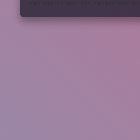
https://safderun.com.tr
https://sokoglam.com.tr
http