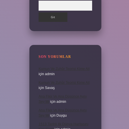
Arama
SON YORUMLAR
Kumun Ve Zuhûr Teorisi Kime Ait
için
admin
Kumun Ve Zuhûr Teorisi Kime Ait
için
Savaş
Ana Fikir Ve Ana Düşünce Aynı
Şey Mi
için
admin
Ana Fikir Ve Ana Düşünce Aynı
Şey Mi
için
Duygu
1513 Tarihli Ilk Dünya Haritasını