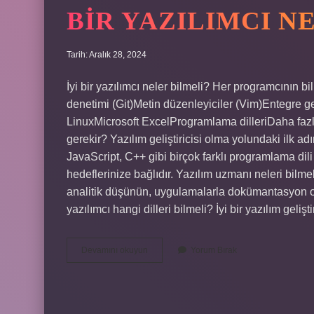
BIR YAZILIMCI N
Tarih: Aralık 28, 2024
İyi bir yazılımcı neler bilmeli? Her programcının 
denetimi (Git)Metin düzenleyiciler (Vim)Entegre 
LinuxMicrosoft ExcelProgramlama dilleriDaha faz
gerekir? Yazılım geliştiricisi olma yolundaki ilk a
JavaScript, C++ gibi birçok farklı programlama dili 
hedeflerinize bağlıdır. Yazılım uzmanı neleri bilm
analitik düşünün, uygulamalarla dokümantasyon olu
yazılımcı hangi dilleri bilmeli? İyi bir yazılım gel
Bir
Devamını okuyun
Yorum Bırak
Yazılımcı
Neleri
Bilmeli