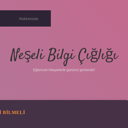
Hakkımızda
Neşeli Bilgi Çığlığı
Eğlenceli hikayelerle gününü şenlendir!
I BILMELI