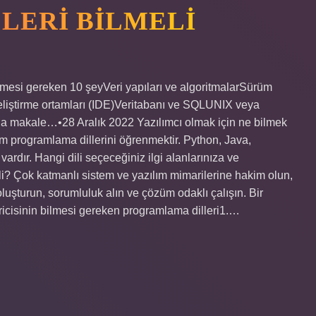
ELERI BILMELI
bilmesi gereken 10 şeyVeri yapıları ve algoritmalarSürüm
geliştirme ortamları (IDE)Veritabanı ve SQLUNIX veya
la makale…•28 Aralık 2022 Yazılımcı olmak için ne bilmek
dım programlama dillerini öğrenmektir. Python, Java,
vardır. Hangi dili seçeceğiniz ilgi alanlarınıza ve
eli? Çok katmanlı sistem ve yazılım mimarilerine hakim olun,
şturun, sorumluluk alın ve çözüm odaklı çalışın. Bir
iştiricisinin bilmesi gereken programlama dilleri1.…