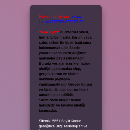
Reklam ve İletişim:
Skype:
live:.cid.575569c608265c69
Yasal Uyarı:
Bu internet sitesi,
herhangi bir marka, kurum veya
şahıs şirketi ile hiçbir bağlantısı
bulunmamaktadır. Sitede
yalnızca kendi hazırladığımız
makaleler paylaşılmaktadır.
Burada yer alan içerikler haber
niteliği taşımamakta olup,
gerçek kurum ve kişiler
hakkında paylaşım
yapılmamaktadır. Gerçek kurum
ve kişiler ile isim benzerlikleri
tamamen tesadüfidir.
Sitemizdeki bilgiler taslak
halindedir ve tavsiye niteliği
taşımazlar.
Sitemiz, 5651 Sayılı Kanun
gereğince Bilgi Teknolojileri ve