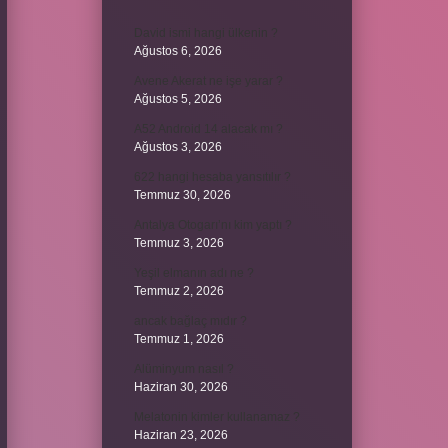
David ismi hangi ülkenin ?
Ağustos 6, 2026
Avene Akerat ne işe yarar ?
Ağustos 5, 2026
A52 Android 14 alacak mı ?
Ağustos 3, 2026
622 hangi hesaba yansıtılır ?
Temmuz 30, 2026
Antalya Otogarı’nı kim yaptı ?
Temmuz 3, 2026
Yeşil elmanın adı ne ?
Temmuz 2, 2026
ancak bağlaç mıdır ?
Temmuz 1, 2026
Alüminyum nasıl ?
Haziran 30, 2026
Melatonin kimler kullanamaz ?
Haziran 23, 2026