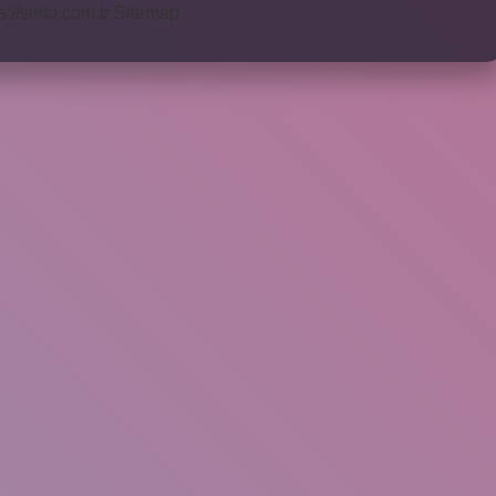
s://sinto.com.tr
Sitemap