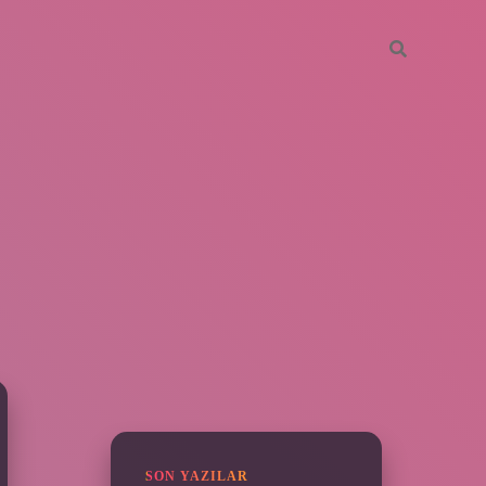
SIDEBAR
vdcasino giriş
SON YAZILAR