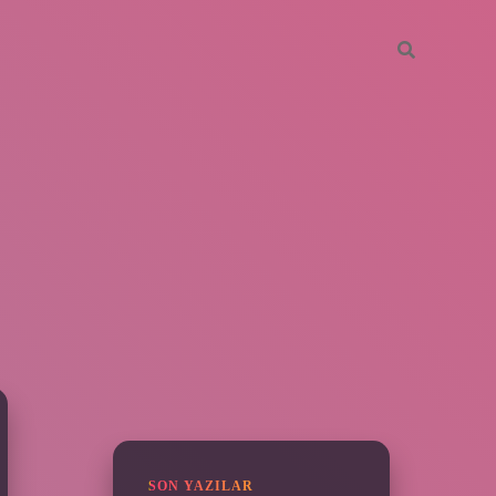
SIDEBAR
vdcasino giriş
SON YAZILAR