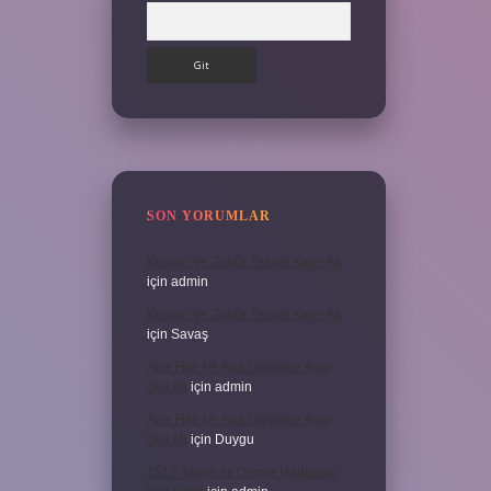
Arama
SON YORUMLAR
Kumun Ve Zuhûr Teorisi Kime Ait
için
admin
Kumun Ve Zuhûr Teorisi Kime Ait
için
Savaş
Ana Fikir Ve Ana Düşünce Aynı
Şey Mi
için
admin
Ana Fikir Ve Ana Düşünce Aynı
Şey Mi
için
Duygu
1513 Tarihli Ilk Dünya Haritasını