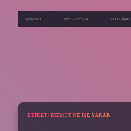
Anasayfa
Gizlilik Politikası
Yasal Uyarı
ETIKET:
BIZMUT NE IŞE YARAR