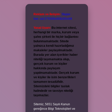
Reklam ve İletişim:
Skype:
live:.cid.575569c608265c69
Yasal Uyarı:
Bu internet sitesi,
herhangi bir marka, kurum veya
şahıs şirketi ile hiçbir bağlantısı
bulunmamaktadır. Sitede
yalnızca kendi hazırladığımız
makaleler paylaşılmaktadır.
Burada yer alan içerikler haber
niteliği taşımamakta olup,
gerçek kurum ve kişiler
hakkında paylaşım
yapılmamaktadır. Gerçek kurum
ve kişiler ile isim benzerlikleri
tamamen tesadüfidir.
Sitemizdeki bilgiler taslak
halindedir ve tavsiye niteliği
taşımazlar.
Sitemiz, 5651 Sayılı Kanun
gereğince Bilgi Teknolojileri ve