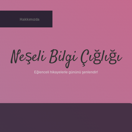
Hakkımızda
Neşeli Bilgi Çığlığı
Eğlenceli hikayelerle gününü şenlendir!