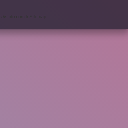
s://sinto.com.tr
Sitemap