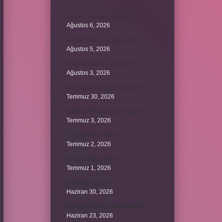
David ismi hangi ülkenin ?
Ağustos 6, 2026
Avene Akerat ne işe yarar ?
Ağustos 5, 2026
A52 Android 14 alacak mı ?
Ağustos 3, 2026
622 hangi hesaba yansıtılır ?
Temmuz 30, 2026
Antalya Otogarı’nı kim yaptı ?
Temmuz 3, 2026
Yeşil elmanın adı ne ?
Temmuz 2, 2026
ancak bağlaç mıdır ?
Temmuz 1, 2026
Alüminyum nasıl ?
Haziran 30, 2026
Melatonin kimler kullanamaz ?
Haziran 23, 2026