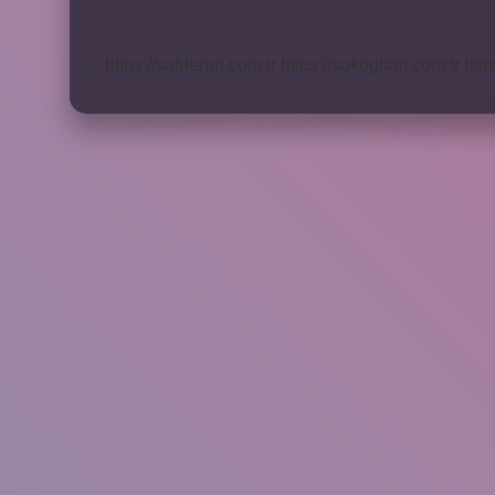
Kullanılır
https://safderun.com.tr
https://sokoglam.com.tr
http