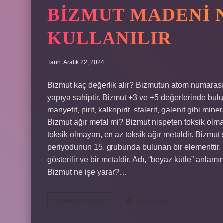
BIZMUT MADENI 
KULLANILIR
Tarih: Aralık 22, 2024
Bizmut kaç değerlik alır? Bizmutun atom numarası 
yapıya sahiptir. Bizmut +3 ve +5 değerlerinde bu
manyetit, pirit, kalkopirit, sfalerit, galenit gibi mi
Bizmut ağır metal mi? Bizmut nispeten toksik olma
toksik olmayan, en az toksik ağır metaldir. Bizmu
periyodunun 15. grubunda bulunan bir elementtir.
gösterilir ve bir metaldir. Adı, “beyaz kütle” anl
Bizmut ne işe yarar?…
Bizmut
Devamını okuyun
Yorum Bırak
Madeni
Nerelerde