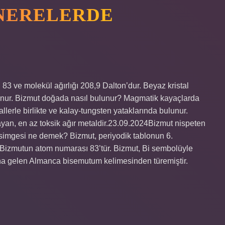
NERELERDE
83 ve molekül ağırlığı 208,9 Dalton’dur. Beyaz kristal
lunur. Bizmut doğada nasıl bulunur? Magmatik kayaçlarda
nerallerle birlikte ve kalay-tungsten yataklarında bulunur.
yan, en az toksik ağır metaldir.23.09.2024Bizmut nispeten
t simgesi ne demek? Bizmut, periyodik tablonun 6.
 Bizmutun atom numarası 83’tür. Bizmut, Bi sembolüyle
amına gelen Almanca bisemutum kelimesinden türemiştir.