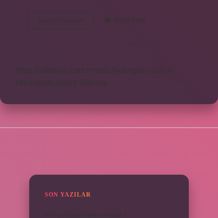
Blabla
Devamını okuyun
Yorum Bırak
Ne
Zaman
Çıktı
https://safderun.com.tr
https://sokoglam.com.tr
https://sinto.com.tr
Sitemap
SIDEBAR
SON YAZILAR
KYK yurt ücreti aylık ne kadar ?