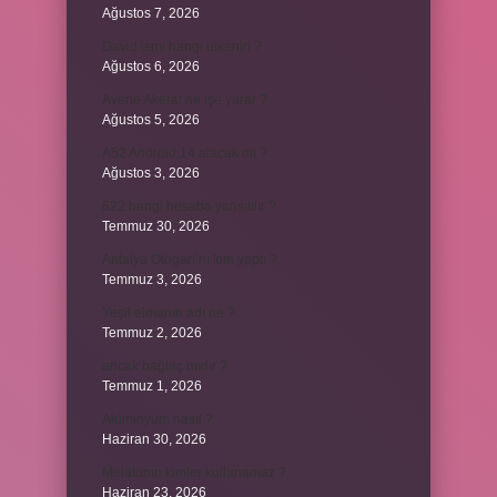
Ağustos 7, 2026
David ismi hangi ülkenin ?
Ağustos 6, 2026
Avene Akerat ne işe yarar ?
Ağustos 5, 2026
A52 Android 14 alacak mı ?
Ağustos 3, 2026
622 hangi hesaba yansıtılır ?
Temmuz 30, 2026
Antalya Otogarı’nı kim yaptı ?
Temmuz 3, 2026
Yeşil elmanın adı ne ?
Temmuz 2, 2026
ancak bağlaç mıdır ?
Temmuz 1, 2026
Alüminyum nasıl ?
Haziran 30, 2026
Melatonin kimler kullanamaz ?
Haziran 23, 2026