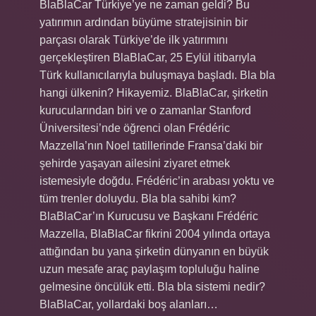
BlaBlaCar Türkiye’ye ne zaman geldi? Bu
yatırımın ardından büyüme stratejisinin bir
parçası olarak Türkiye’de ilk yatırımını
gerçekleştiren BlaBlaCar, 25 Eylül itibarıyla
Türk kullanıcılarıyla buluşmaya başladı. Bla bla
hangi ülkenin? Hikayemiz. BlaBlaCar, şirketin
kurucularından biri ve o zamanlar Stanford
Üniversitesi’nde öğrenci olan Frédéric
Mazzella’nın Noel tatillerinde Fransa’daki bir
şehirde yaşayan ailesini ziyaret etmek
istemesiyle doğdu. Frédéric’in arabası yoktu ve
tüm trenler doluydu. Bla bla sahibi kim?
BlaBlaCar’ın Kurucusu ve Başkanı Frédéric
Mazzella, BlaBlaCar fikrini 2004 yılında ortaya
attığından bu yana şirketin dünyanın en büyük
uzun mesafe araç paylaşım topluluğu haline
gelmesine öncülük etti. Bla bla sistemi nedir?
BlaBlaCar, yollardaki boş alanları…