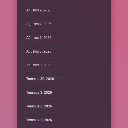
Varlık Eski Türkçede ne demek ?
Ağustos 9, 2026
KYK yurt ücreti aylık ne kadar ?
Ağustos 7, 2026
David ismi hangi ülkenin ?
Ağustos 6, 2026
Avene Akerat ne işe yarar ?
Ağustos 5, 2026
A52 Android 14 alacak mı ?
Ağustos 3, 2026
622 hangi hesaba yansıtılır ?
Temmuz 30, 2026
Antalya Otogarı’nı kim yaptı ?
Temmuz 3, 2026
Yeşil elmanın adı ne ?
Temmuz 2, 2026
ancak bağlaç mıdır ?
Temmuz 1, 2026