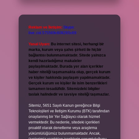
Reklam ve İletişim:
Skype:
live:.cid.575569c608265c69
Yasal Uyarı:
Bu internet sitesi, herhangi bir
marka, kurum veya şahıs şirketi ile hiçbir
bağlantısı bulunmamaktadır. Sitede yalnızca
kendi hazırladığımız makaleler
paylaşılmaktadır. Burada yer alan içerikler
haber niteliği taşımamakta olup, gerçek kurum
ve kişiler hakkında paylaşım yapılmamaktadır.
Gerçek kurum ve kişiler ile isim benzerlikleri
tamamen tesadüfidir. Sitemizdeki bilgiler
taslak halindedir ve tavsiye niteliği taşımazlar.
Sitemiz, 5651 Sayılı Kanun gereğince Bilgi
Teknolojileri ve İletişim Kurumu (BTK) tarafından
onaylanmış bir Yer Sağlayıcı olarak hizmet
vermektedir. Bu nedenle, sitedeki içerikleri
proaktif olarak denetleme veya araştırma
yükümlülüğümüz bulunmamaktadır. Ancak,