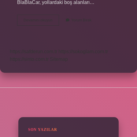
BlaBlaCar, yollardaki boş alanları…
Blabla
Devamını okuyun
Yorum Bırak
Ne
Zaman
Çıktı
https://safderun.com.tr
https://sokoglam.com.tr
https://sinto.com.tr
Sitemap
SIDEBAR
SON YAZILAR