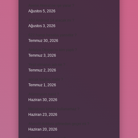
Avene Akerat ne işe yarar ?
Ağustos 5, 2026
A52 Android 14 alacak mı ?
Ağustos 3, 2026
622 hangi hesaba yansıtılır ?
Temmuz 30, 2026
Antalya Otogarı’nı kim yaptı ?
Temmuz 3, 2026
Yeşil elmanın adı ne ?
Temmuz 2, 2026
ancak bağlaç mıdır ?
Temmuz 1, 2026
Alüminyum nasıl ?
Haziran 30, 2026
Melatonin kimler kullanamaz ?
Haziran 23, 2026
Alveolit doktora gitmeden geçer mi ?
Haziran 20, 2026