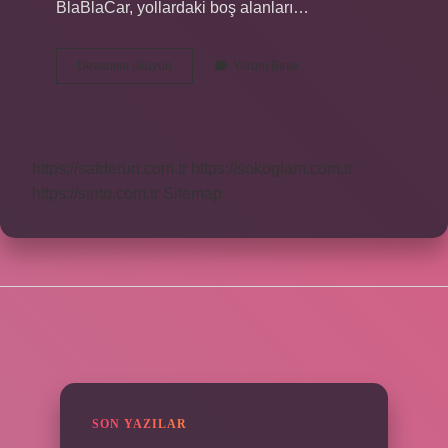
BlaBlaCar, yollardaki boş alanları…
Blabla
Devamını okuyun
Yorum Bırak
Ne
Zaman
Çıktı
https://safderun.com.tr
https://sokoglam.com.tr
https://sinto.com.tr
Sitemap
SIDEBAR
SON YAZILAR