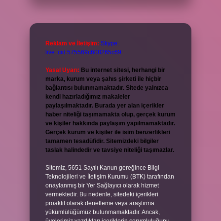
Reklam ve İletişim:
Skype:
live:.cid.575569c608265c69
Yasal Uyarı:
Bu internet sitesi, herhangi bir
marka, kurum veya şahıs şirketi ile hiçbir
bağlantısı bulunmamaktadır. Sitede yalnızca
kendi hazırladığımız makaleler
paylaşılmaktadır. Burada yer alan içerikler
haber niteliği taşımamakta olup, gerçek kurum
ve kişiler hakkında paylaşım yapılmamaktadır.
Gerçek kurum ve kişiler ile isim benzerlikleri
tamamen tesadüfidir. Sitemizdeki bilgiler
taslak halindedir ve tavsiye niteliği taşımazlar.
Sitemiz, 5651 Sayılı Kanun gereğince Bilgi
Teknolojileri ve İletişim Kurumu (BTK) tarafından
onaylanmış bir Yer Sağlayıcı olarak hizmet
vermektedir. Bu nedenle, sitedeki içerikleri
proaktif olarak denetleme veya araştırma
yükümlülüğümüz bulunmamaktadır. Ancak,