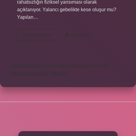
rahatsızlığın fiziksel yansıması olarak
açıklanıyor. Yalancı gebelikte kese oluşur mu?
Yapılan…
Yalancı
Devamını okuyun
Yorum Bırak
Gebelik
Kaç
Ay
Sürer
https://safderun.com.tr
https://sokoglam.com.tr
https://sinto.com.tr
Sitemap
SIDEBAR