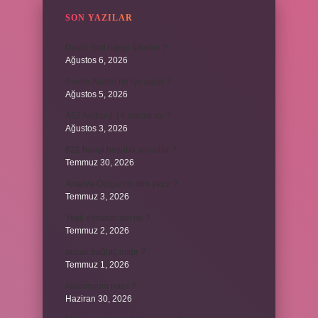
SON YAZILAR
David ismi hangi ülkenin ?
Ağustos 6, 2026
Avene Akerat ne işe yarar ?
Ağustos 5, 2026
A52 Android 14 alacak mı ?
Ağustos 3, 2026
622 hangi hesaba yansıtılır ?
Temmuz 30, 2026
Antalya Otogarı’nı kim yaptı ?
Temmuz 3, 2026
Yeşil elmanın adı ne ?
Temmuz 2, 2026
ancak bağlaç mıdır ?
Temmuz 1, 2026
Alüminyum nasıl ?
Haziran 30, 2026