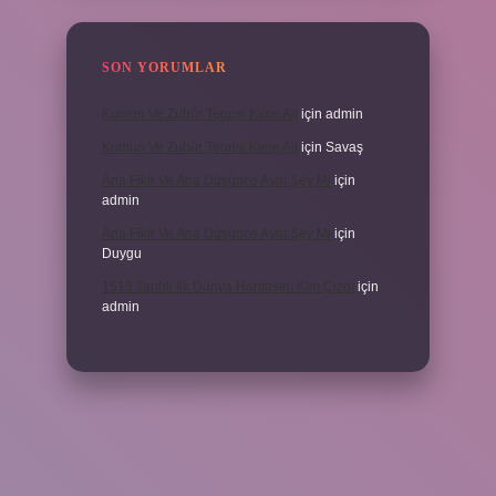
SON YORUMLAR
Kumun Ve Zuhûr Teorisi Kime Ait
için
admin
Kumun Ve Zuhûr Teorisi Kime Ait
için
Savaş
Ana Fikir Ve Ana Düşünce Aynı Şey Mi
için
admin
Ana Fikir Ve Ana Düşünce Aynı Şey Mi
için
Duygu
1513 Tarihli Ilk Dünya Haritasını Kim Çizdi
için
admin