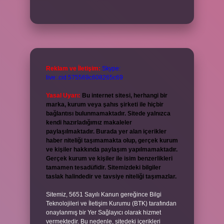
Reklam ve İletişim:
Skype:
live:.cid.575569c608265c69
Yasal Uyarı:
Bu internet sitesi, herhangi bir
marka, kurum veya şahıs şirketi ile hiçbir
bağlantısı bulunmamaktadır. Sitede yalnızca
kendi hazırladığımız makaleler
paylaşılmaktadır. Burada yer alan içerikler
haber niteliği taşımamakta olup, gerçek kurum
ve kişiler hakkında paylaşım yapılmamaktadır.
Gerçek kurum ve kişiler ile isim benzerlikleri
tamamen tesadüfidir. Sitemizdeki bilgiler
taslak halindedir ve tavsiye niteliği taşımazlar.
Sitemiz, 5651 Sayılı Kanun gereğince Bilgi
Teknolojileri ve İletişim Kurumu (BTK) tarafından
onaylanmış bir Yer Sağlayıcı olarak hizmet
vermektedir. Bu nedenle, sitedeki içerikleri