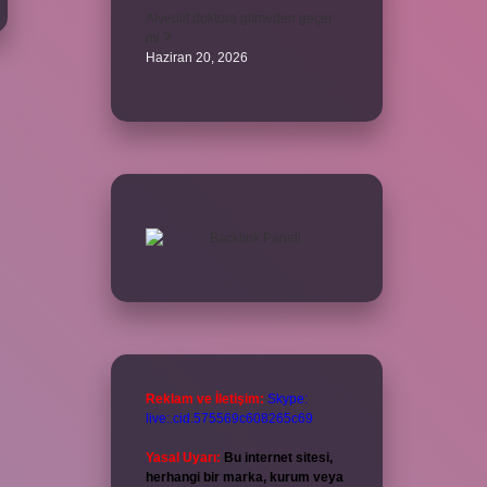
Alveolit doktora gitmeden geçer
mi ?
Haziran 20, 2026
Reklam ve İletişim:
Skype:
live:.cid.575569c608265c69
Yasal Uyarı:
Bu internet sitesi,
herhangi bir marka, kurum veya