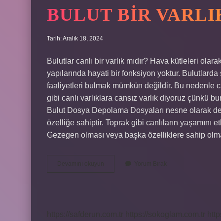
BULUT BIR VARLI
Tarih: Aralık 18, 2024
Bulutlar canlı bir varlık mıdır? Hava kütleleri olara
yapılarında hayati bir fonksiyon yoktur. Bulutlard
faaliyetleri bulmak mümkün değildir. Bu nedenle can
gibi canlı varlıklara cansız varlık diyoruz çünkü bun
Bulut Dosya Depolama Dosyaları nesne olarak depo
özelliğe sahiptir. Toprak gibi canlıların yaşamını 
Gezegen olması veya başka özelliklere sahip ol
Bulut
Devamını okuyun
Yorum Bırak
Bir
Varlık
Mıdır
https://safderun.com.tr
https://sokoglam.com.tr
http