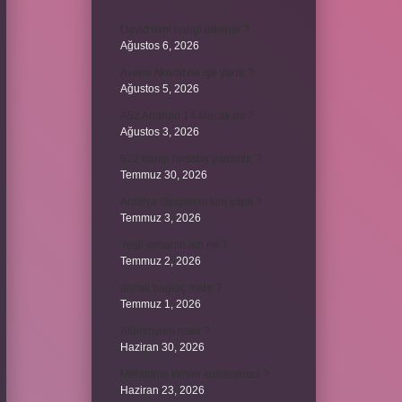
David ismi hangi ülkenin ?
Ağustos 6, 2026
Avene Akerat ne işe yarar ?
Ağustos 5, 2026
A52 Android 14 alacak mı ?
Ağustos 3, 2026
622 hangi hesaba yansıtılır ?
Temmuz 30, 2026
Antalya Otogarı’nı kim yaptı ?
Temmuz 3, 2026
Yeşil elmanın adı ne ?
Temmuz 2, 2026
ancak bağlaç mıdır ?
Temmuz 1, 2026
Alüminyum nasıl ?
Haziran 30, 2026
Melatonin kimler kullanamaz ?
Haziran 23, 2026