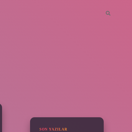
SIDEBAR
vdcasino giriş
SON YAZILAR