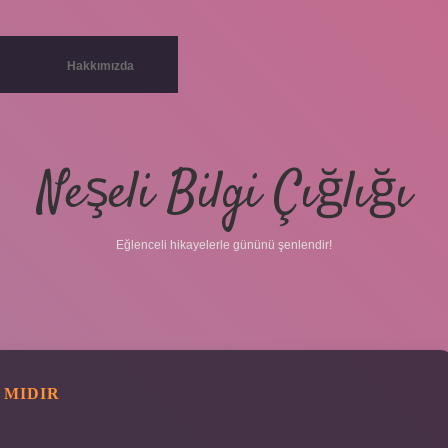
Hakkımızda
Neşeli Bilgi Çığlığı
Eğlenceli hikayelerle gününü şenlendir!
 MIDIR