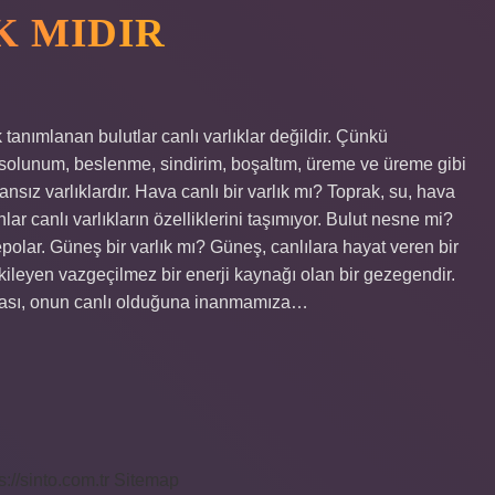
K MIDIR
k tanımlanan bulutlar canlı varlıklar değildir. Çünkü
a solunum, beslenme, sindirim, boşaltım, üreme ve üreme gibi
sız varlıklardır. Hava canlı bir varlık mı? Toprak, su, hava
lar canlı varlıkların özelliklerini taşımıyor. Bulut nesne mi?
lar. Güneş bir varlık mı? Güneş, canlılara hayat veren bir
etkileyen vazgeçilmez bir enerji kaynağı olan bir gezegendir.
ması, onun canlı olduğuna inanmamıza…
s://sinto.com.tr
Sitemap