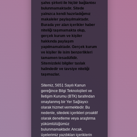
şahıs şirketi ile hiçbir bağlantısı
bulunmamaktadır. Sitede
yalnızca kendi hazırladığımız
makaleler paylaşılmaktadır.
Burada yer alan içerikler haber
niteliği taşımamakta olup,
gerçek kurum ve kişiler
hakkında paylaşım
yapılmamaktadır. Gerçek kurum
ve kişiler ile isim benzerlikleri
tamamen tesadüfidir.
Sitemizdeki bilgiler taslak
halindedir ve tavsiye niteliği
taşımazlar.
Sitemiz, 5651 Sayılı Kanun
gereğince Bilgi Teknolojileri ve
İletişim Kurumu (BTK) tarafından
onaylanmış bir Yer Sağlayıcı
olarak hizmet vermektedir. Bu
nedenle, sitedeki içerikleri proaktif
olarak denetleme veya araştırma
yükümlülüğümüz
bulunmamaktadır. Ancak,
üyelerimiz yazdıkları içeriklerin