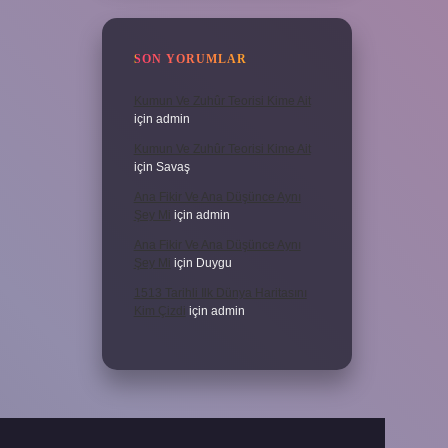
SON YORUMLAR
Kumun Ve Zuhûr Teorisi Kime Ait
için
admin
Kumun Ve Zuhûr Teorisi Kime Ait
için
Savaş
Ana Fikir Ve Ana Düşünce Aynı
Şey Mi
için
admin
Ana Fikir Ve Ana Düşünce Aynı
Şey Mi
için
Duygu
1513 Tarihli Ilk Dünya Haritasını
Kim Çizdi
için
admin