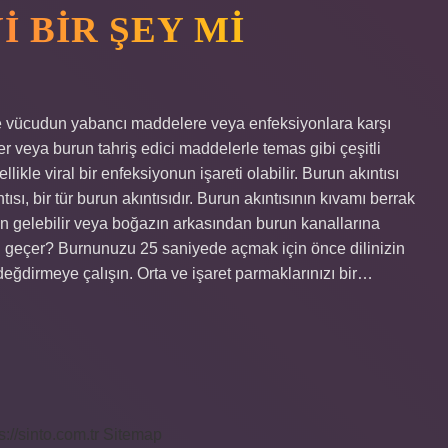
I BIR ŞEY MI
ikle vücudun yabancı maddelere veya enfeksiyonlara karşı
jiler veya burun tahriş edici maddelerle temas gibi çeşitli
ikle viral bir enfeksiyonun işareti olabilir. Burun akıntısı
sı, bir tür burun akıntısıdır. Burun akıntısının kıvamı berrak
en gelebilir veya boğazın arkasından burun kanallarına
sıl geçer? Burnunuzu 25 saniyede açmak için önce dilinizin
eğdirmeye çalışın. Orta ve işaret parmaklarınızı bir…
s://sinto.com.tr
Sitemap