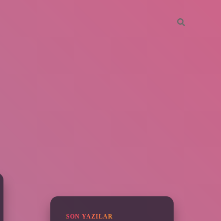
SIDEBAR
vdcasino giriş
SON YAZILAR