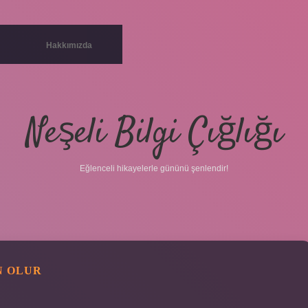
Hakkımızda
Neşeli Bilgi Çığlığı
Eğlenceli hikayelerle gününü şenlendir!
N OLUR