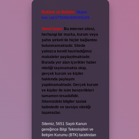
Reklam ve İletişim:
Skype:
live:.cid.575569c608265c69
Yasal Uyarı:
Bu internet sitesi,
herhangi bir marka, kurum veya
şahıs şirketi ile hiçbir bağlantısı
bulunmamaktadır. Sitede
yalnızca kendi hazırladığımız
makaleler paylaşılmaktadır.
Burada yer alan içerikler haber
niteliği taşımamakta olup,
gerçek kurum ve kişiler
hakkında paylaşım
yapılmamaktadır. Gerçek kurum
ve kişiler ile isim benzerlikleri
tamamen tesadüfidir.
Sitemizdeki bilgiler taslak
halindedir ve tavsiye niteliği
taşımazlar.
Sitemiz, 5651 Sayılı Kanun
gereğince Bilgi Teknolojileri ve
İletişim Kurumu (BTK) tarafından