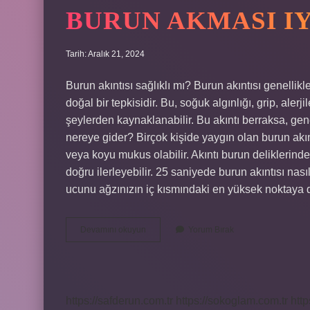
BURUN AKMASI IY
Tarih: Aralık 21, 2024
Burun akıntısı sağlıklı mı? Burun akıntısı genell
doğal bir tepkisidir. Bu, soğuk algınlığı, grip, aler
şeylerden kaynaklanabilir. Bu akıntı berraksa, genell
nereye gider? Birçok kişide yaygın olan burun akıntı
veya koyu mukus olabilir. Akıntı burun deliklerind
doğru ilerleyebilir. 25 saniyede burun akıntısı na
ucunu ağzınızın iç kısmındaki en yüksek noktaya d
Burun
Devamını okuyun
Yorum Bırak
Akması
Iyi
Bir
Şey
Mi
https://safderun.com.tr
https://sokoglam.com.tr
http