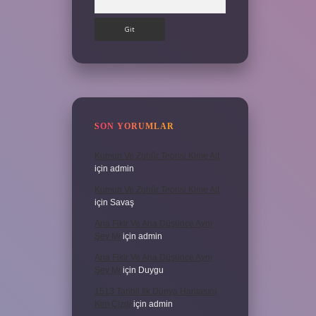
SON YORUMLAR
Kumun Ve Zuhûr Teorisi Kime Ait
için
admin
Kumun Ve Zuhûr Teorisi Kime Ait
için
Savaş
Ana Fikir Ve Ana Düşünce Aynı
Şey Mi
için
admin
Ana Fikir Ve Ana Düşünce Aynı
Şey Mi
için
Duygu
1513 Tarihli Ilk Dünya Haritasını
Kim Çizdi
için
admin