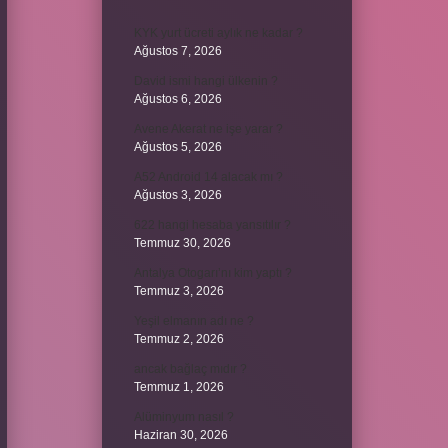
KYK yurt ücreti aylık ne kadar ?
Ağustos 7, 2026
David ismi hangi ülkenin ?
Ağustos 6, 2026
Avene Akerat ne işe yarar ?
Ağustos 5, 2026
A52 Android 14 alacak mı ?
Ağustos 3, 2026
622 hangi hesaba yansıtılır ?
Temmuz 30, 2026
Antalya Otogarı’nı kim yaptı ?
Temmuz 3, 2026
Yeşil elmanın adı ne ?
Temmuz 2, 2026
ancak bağlaç mıdır ?
Temmuz 1, 2026
Alüminyum nasıl ?
Haziran 30, 2026