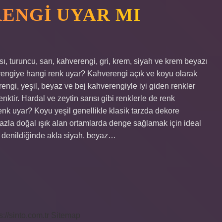
RENGI UYAR MI
ı, turuncu, sarı, kahverengi, gri, krem, siyah ve krem ​​beyazı
verengiye hangi renk uyar? Kahverengi açık ve koyu olarak
rengi, yeşil, beyaz ve bej kahverengiyle iyi giden renkler
nktir. Hardal ve zeytin sarısı gibi renklerle de renk
k uyar? Koyu yeşil genellikle klasik tarzda dekore
fazla doğal ışık alan ortamlarda denge sağlamak için ideal
r denildiğinde akla siyah, beyaz…
s://sinto.com.tr
Sitemap