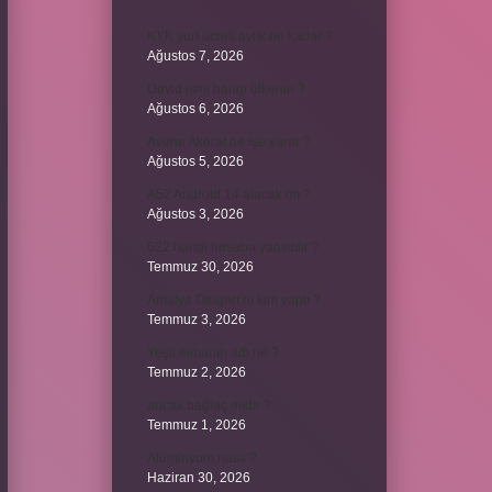
KYK yurt ücreti aylık ne kadar ?
Ağustos 7, 2026
David ismi hangi ülkenin ?
Ağustos 6, 2026
Avene Akerat ne işe yarar ?
Ağustos 5, 2026
A52 Android 14 alacak mı ?
Ağustos 3, 2026
622 hangi hesaba yansıtılır ?
Temmuz 30, 2026
Antalya Otogarı’nı kim yaptı ?
Temmuz 3, 2026
Yeşil elmanın adı ne ?
Temmuz 2, 2026
ancak bağlaç mıdır ?
Temmuz 1, 2026
Alüminyum nasıl ?
Haziran 30, 2026