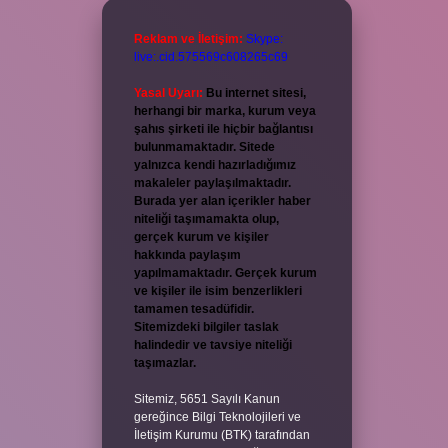
Reklam ve İletişim:
Skype:
live:.cid.575569c608265c69
Yasal Uyarı:
Bu internet sitesi,
herhangi bir marka, kurum veya
şahıs şirketi ile hiçbir bağlantısı
bulunmamaktadır. Sitede
yalnızca kendi hazırladığımız
makaleler paylaşılmaktadır.
Burada yer alan içerikler haber
niteliği taşımamakta olup,
gerçek kurum ve kişiler
hakkında paylaşım
yapılmamaktadır. Gerçek kurum
ve kişiler ile isim benzerlikleri
tamamen tesadüfidir.
Sitemizdeki bilgiler taslak
halindedir ve tavsiye niteliği
taşımazlar.
Sitemiz, 5651 Sayılı Kanun
gereğince Bilgi Teknolojileri ve
İletişim Kurumu (BTK) tarafından