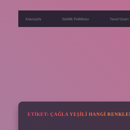
Anasayfa
Gizlilik Politikası
Yasal Uyarı
ETIKET:
ÇAĞLA YEŞILI HANGI RENKL