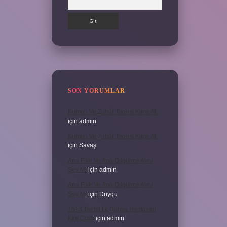
SON YORUMLAR
Kumun Ve Zuhûr Teorisi Kime Ait
için
admin
Kumun Ve Zuhûr Teorisi Kime Ait
için
Savaş
Ana Fikir Ve Ana Düşünce Aynı
Şey Mi
için
admin
Ana Fikir Ve Ana Düşünce Aynı
Şey Mi
için
Duygu
1513 Tarihli Ilk Dünya Haritasını
Kim Çizdi
için
admin