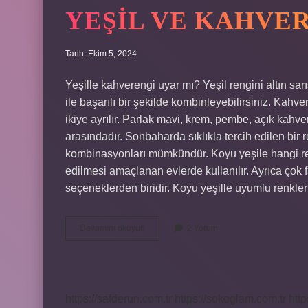
YEŞIL VE KAHVE
Tarih: Ekim 5, 2024
Yeşille kahverengi uyar mı? Yeşil rengini altın sarıs
ile başarılı bir şekilde kombinleyebilirsiniz. Kah
ikiye ayrılır. Parlak mavi, krem, pembe, açık kahve
arasındadır. Sonbaharda sıklıkla tercih edilen bir re
kombinasyonları mümkündür. Koyu yeşile hangi ren
edilmesi amaçlanan evlerde kullanılır. Ayrıca çok 
seçeneklerden biridir. Koyu yeşille uyumlu renkle
Yeşil
Devamını okuyun
2 Yorum
Ve
Kahverengi
Uyar
Mı
https://safderun.com.tr
https://sokoglam.com.tr
http