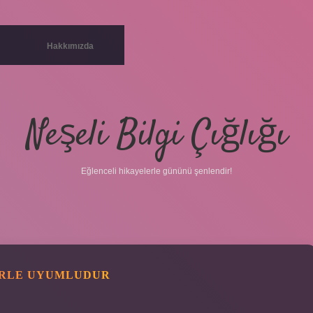
Hakkımızda
Neşeli Bilgi Çığlığı
Eğlenceli hikayelerle gününü şenlendir!
ERLE UYUMLUDUR