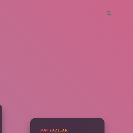
SIDEBAR
vdcasino giriş
SON YAZILAR