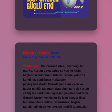
Reklam ve İletişim:
Skype:
live:.cid.575569c608265c69
Yasal Uyarı:
Bu internet sitesi, herhangi bir
marka, kurum veya şahıs şirketi ile hiçbir
bağlantısı bulunmamaktadır. Sitede yalnızca
kendi hazırladığımız makaleler
paylaşılmaktadır. Burada yer alan içerikler
haber niteliği taşımamakta olup, gerçek kurum
ve kişiler hakkında paylaşım yapılmamaktadır.
Gerçek kurum ve kişiler ile isim benzerlikleri
tamamen tesadüfidir. Sitemizdeki bilgiler
taslak halindedir ve tavsiye niteliği taşımazlar.