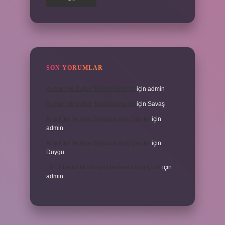
SON YORUMLAR
Kumun Ve Zuhûr Teorisi Kime Ait
için
admin
Kumun Ve Zuhûr Teorisi Kime Ait
için
Savaş
Ana Fikir Ve Ana Düşünce Aynı Şey Mi
için
admin
Ana Fikir Ve Ana Düşünce Aynı Şey Mi
için
Duygu
1513 Tarihli Ilk Dünya Haritasını Kim Çizdi
için
admin