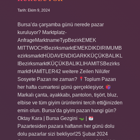
Tarih: Ekim 9, 2024
Bursa’da çarşamba günü nerede pazar
kuruluyor? Marktplatz-
AnfrageMarktnameTypBezirkEMEK
MITTWOCHBezirksmarktEMEKDIKDIRIMUMB
ezirksmarktHÜDAVENDIGARKKÜÇÜKBALIKL
IBezirksmarktKÜÇÜKBALIKLIHAMITSBezirks
marktHAMİTLER42 weitere Zeilen Nilüfer
Sosyete Pazarı ne zaman?
Toplum Pazarı
her hafta cumartesi günü gerçekleşiyor.
Markalı çanta, ayakkabı, pantolon, tişört, bluz,
elbise ve tüm giyim ürünlerini tercih ettiğinizden
emin olun. Bursa’da giyim pazarı hangi gün?
Oktay Kara | Bursa Gezgini
|
Pazartesiden pazara haftanın her günü dolu
dolu pazarlar sizi bekliyor!25 Şubat 2024