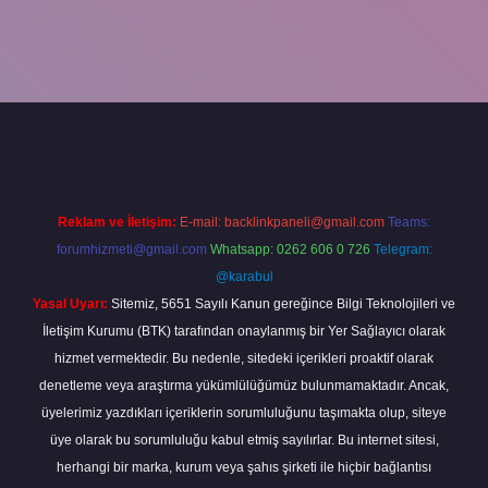
iriş
Reklam ve İletişim:
E-mail:
backlinkpaneli@gmail.com
Teams:
forumhizmeti@gmail.com
Whatsapp: 0262 606 0 726
Telegram:
@karabul
Yasal Uyarı:
Sitemiz, 5651 Sayılı Kanun gereğince Bilgi Teknolojileri ve
İletişim Kurumu (BTK) tarafından onaylanmış bir Yer Sağlayıcı olarak
hizmet vermektedir. Bu nedenle, sitedeki içerikleri proaktif olarak
denetleme veya araştırma yükümlülüğümüz bulunmamaktadır. Ancak,
üyelerimiz yazdıkları içeriklerin sorumluluğunu taşımakta olup, siteye
üye olarak bu sorumluluğu kabul etmiş sayılırlar. Bu internet sitesi,
herhangi bir marka, kurum veya şahıs şirketi ile hiçbir bağlantısı