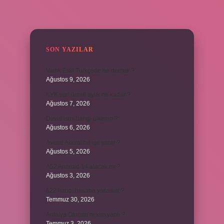
SIDEBAR
SON YAZILAR
Varlık Eski Türkçede ne demek ?
Ağustos 9, 2026
KYK yurt ücreti aylık ne kadar ?
Ağustos 7, 2026
David ismi hangi ülkenin ?
Ağustos 6, 2026
Avene Akerat ne işe yarar ?
Ağustos 5, 2026
A52 Android 14 alacak mı ?
Ağustos 3, 2026
622 hangi hesaba yansıtılır ?
Temmuz 30, 2026
Antalya Otogarı’nı kim yaptı ?
Temmuz 3, 2026