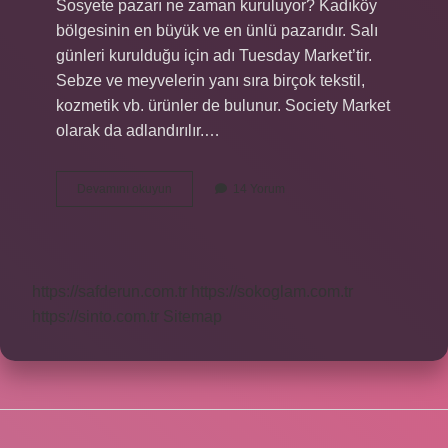
Sosyete pazarı ne zaman kuruluyor? Kadıköy
bölgesinin en büyük ve en ünlü pazarıdır. Salı
günleri kurulduğu için adı Tuesday Market’tir.
Sebze ve meyvelerin yanı sıra birçok tekstil,
kozmetik vb. ürünler de bulunur. Society Market
olarak da adlandırılır.…
Bursa
Devamını okuyun
14 Yorum
Çarşamba
Sosyete
Pazarı
Hangi
Gün
https://safderun.com.tr
https://sokoglam.com.tr
Kuruluyor
https://sinto.com.tr
Sitemap