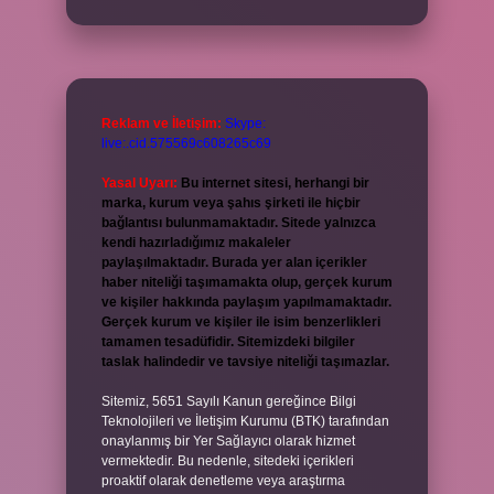
Reklam ve İletişim:
Skype:
live:.cid.575569c608265c69
Yasal Uyarı:
Bu internet sitesi, herhangi bir
marka, kurum veya şahıs şirketi ile hiçbir
bağlantısı bulunmamaktadır. Sitede yalnızca
kendi hazırladığımız makaleler
paylaşılmaktadır. Burada yer alan içerikler
haber niteliği taşımamakta olup, gerçek kurum
ve kişiler hakkında paylaşım yapılmamaktadır.
Gerçek kurum ve kişiler ile isim benzerlikleri
tamamen tesadüfidir. Sitemizdeki bilgiler
taslak halindedir ve tavsiye niteliği taşımazlar.
Sitemiz, 5651 Sayılı Kanun gereğince Bilgi
Teknolojileri ve İletişim Kurumu (BTK) tarafından
onaylanmış bir Yer Sağlayıcı olarak hizmet
vermektedir. Bu nedenle, sitedeki içerikleri
proaktif olarak denetleme veya araştırma