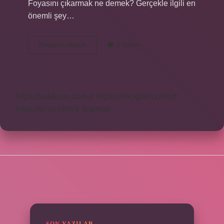
Foyasını çıkarmak ne demek? Gerçekle ilgili en
önemli şey…
Icığını
Devamını okuyun
2 Yorum
Cıcığını
Çıkarmak
Ne
Demek
https://safderun.com.tr
https://sokoglam.com.tr
https://sinto.com.tr
Sitemap
SIDEBAR