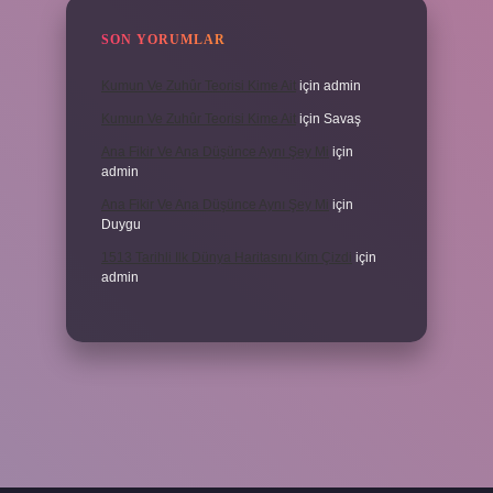
SON YORUMLAR
Kumun Ve Zuhûr Teorisi Kime Ait
için
admin
Kumun Ve Zuhûr Teorisi Kime Ait
için
Savaş
Ana Fikir Ve Ana Düşünce Aynı Şey Mi
için
admin
Ana Fikir Ve Ana Düşünce Aynı Şey Mi
için
Duygu
1513 Tarihli Ilk Dünya Haritasını Kim Çizdi
için
admin