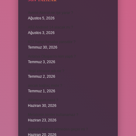
SON YAZILAR
Avene Akerat ne işe yarar ?
Ağustos 5, 2026
A52 Android 14 alacak mı ?
Ağustos 3, 2026
622 hangi hesaba yansıtılır ?
Temmuz 30, 2026
Antalya Otogarı’nı kim yaptı ?
Temmuz 3, 2026
Yeşil elmanın adı ne ?
Temmuz 2, 2026
ancak bağlaç mıdır ?
Temmuz 1, 2026
Alüminyum nasıl ?
Haziran 30, 2026
Melatonin kimler kullanamaz ?
Haziran 23, 2026
Alveolit doktora gitmeden geçer mi ?
Haziran 20, 2026