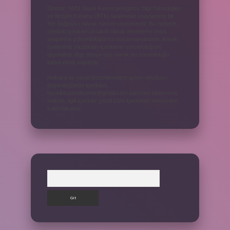
Sitemiz, 5651 Sayılı Kanun gereğince Bilgi Teknolojileri
ve İletişim Kurumu (BTK) tarafından onaylanmış bir
Yer Sağlayıcı olarak hizmet vermektedir. Bu nedenle,
sitedeki içerikleri proaktif olarak denetleme veya
araştırma yükümlülüğümüz bulunmamaktadır. Ancak,
üyelerimiz yazdıkları içeriklerin sorumluluğunu
taşımakta olup, siteye üye olarak bu sorumluluğu
kabul etmiş sayılırlar.
Hukuka ve yasal düzenlemelere aykırı olduğunu
düşündüğünüz içerikleri,
backlinkpanelicomtr@gmail.com
adresine bildirmeniz
halinde, ilgili içerikler yasal süre içerisinde sitemizden
kaldırılacaktır.
Arama