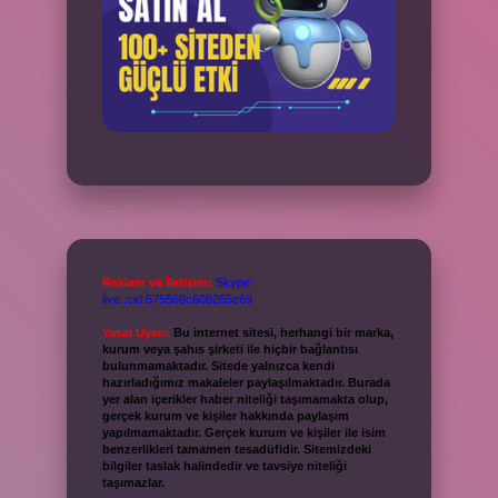
Reklam ve İletişim:
Skype:
live:.cid.575569c608265c69
Yasal Uyarı:
Bu internet sitesi, herhangi bir marka,
kurum veya şahıs şirketi ile hiçbir bağlantısı
bulunmamaktadır. Sitede yalnızca kendi
hazırladığımız makaleler paylaşılmaktadır. Burada
yer alan içerikler haber niteliği taşımamakta olup,
gerçek kurum ve kişiler hakkında paylaşım
yapılmamaktadır. Gerçek kurum ve kişiler ile isim
benzerlikleri tamamen tesadüfidir. Sitemizdeki
bilgiler taslak halindedir ve tavsiye niteliği
taşımazlar.