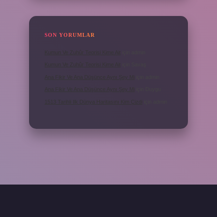
SON YORUMLAR
Kumun Ve Zuhûr Teorisi Kime Ait
için
admin
Kumun Ve Zuhûr Teorisi Kime Ait
için
Savaş
Ana Fikir Ve Ana Düşünce Aynı Şey Mi
için
admin
Ana Fikir Ve Ana Düşünce Aynı Şey Mi
için
Duygu
1513 Tarihli Ilk Dünya Haritasını Kim Çizdi
için
admin