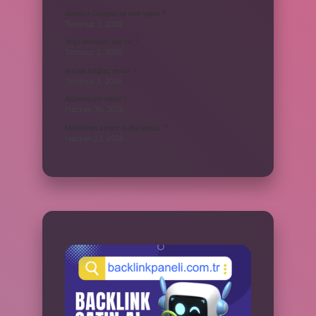
Antalya Otogarı’nı kim yaptı ?
Temmuz 3, 2026
Yeşil elmanın adı ne ?
Temmuz 2, 2026
ancak bağlaç mıdır ?
Temmuz 1, 2026
Alüminyum nasıl ?
Haziran 30, 2026
Melatonin kimler kullanamaz ?
Haziran 23, 2026