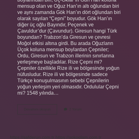
mensup olan ve Oğuz Han’ın altı oğlundan biri
ve aynı zamanda Gök Han’ın dört oğlundan biri
olarak sayılan “Çepni” boyudur. Gök Han’ın
diğer üç oğlu Bayındır, Peçenek ve
Çavuldur’dur (Çavundur). Giresun hangi Türk
boyundan? Trabzon’da Giresun ve çevresi
Moğol etkisi altına girdi. Bu arada Oğuzların
Üçok koluna mensup boylardan Çepniler;
Ordu, Giresun ve Trabzon illerinin sınırlarına
yerleşmeye başladılar. Rize Çepni mi?
Çepniler özellikle Rize ili ve bölgesinde yoğun
nüfusludur. Rize ili ve bölgesinde sadece
Türkçe konuşulmasının sebebi Çepnilerin
yoğun yerleşim yeri olmasıdır. Ordulular Çepni
mi? 1548 yılında…
Çepniler
Devamını okuyun
2 Yorum
Karadenize
Nereden
Geldi
https://safderun.com.tr
https://sokoglam.com.tr