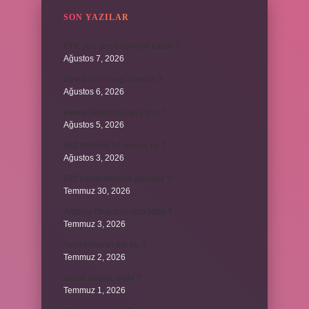
SON YAZILAR
KYK yurt ücreti aylık ne kadar ?
Ağustos 7, 2026
David ismi hangi ülkenin ?
Ağustos 6, 2026
Avene Akerat ne işe yarar ?
Ağustos 5, 2026
A52 Android 14 alacak mı ?
Ağustos 3, 2026
622 hangi hesaba yansıtılır ?
Temmuz 30, 2026
Antalya Otogarı’nı kim yaptı ?
Temmuz 3, 2026
Yeşil elmanın adı ne ?
Temmuz 2, 2026
ancak bağlaç mıdır ?
Temmuz 1, 2026