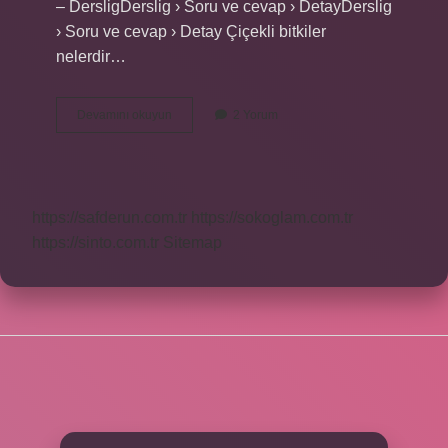
– DersligDerslig › Soru ve cevap › DetayDerslig
› Soru ve cevap › Detay Çiçekli bitkiler
nelerdir…
Çiçekli
Devamını okuyun
2 Yorum
Bitkiler
Kaç
Gruba
Ayrılır
https://safderun.com.tr
https://sokoglam.com.tr
https://sinto.com.tr
Sitemap
SIDEBAR