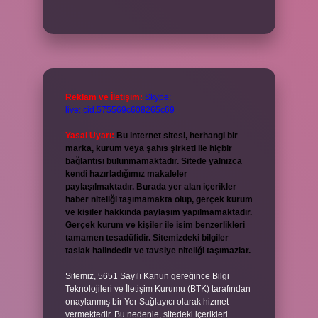
Reklam ve İletişim:
Skype:
live:.cid.575569c608265c69
Yasal Uyarı:
Bu internet sitesi, herhangi bir
marka, kurum veya şahıs şirketi ile hiçbir
bağlantısı bulunmamaktadır. Sitede yalnızca
kendi hazırladığımız makaleler
paylaşılmaktadır. Burada yer alan içerikler
haber niteliği taşımamakta olup, gerçek kurum
ve kişiler hakkında paylaşım yapılmamaktadır.
Gerçek kurum ve kişiler ile isim benzerlikleri
tamamen tesadüfidir. Sitemizdeki bilgiler
taslak halindedir ve tavsiye niteliği taşımazlar.
Sitemiz, 5651 Sayılı Kanun gereğince Bilgi
Teknolojileri ve İletişim Kurumu (BTK) tarafından
onaylanmış bir Yer Sağlayıcı olarak hizmet
vermektedir. Bu nedenle, sitedeki içerikleri