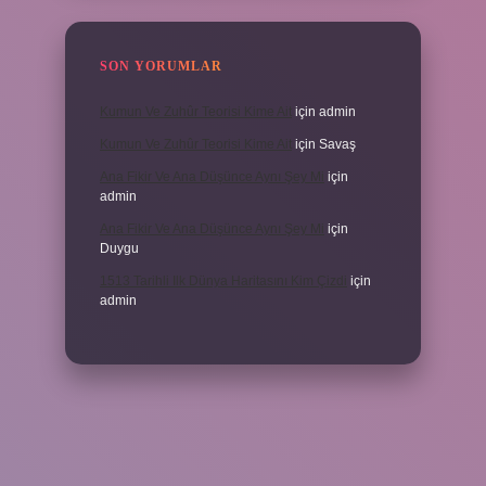
SON YORUMLAR
Kumun Ve Zuhûr Teorisi Kime Ait
için
admin
Kumun Ve Zuhûr Teorisi Kime Ait
için
Savaş
Ana Fikir Ve Ana Düşünce Aynı Şey Mi
için
admin
Ana Fikir Ve Ana Düşünce Aynı Şey Mi
için
Duygu
1513 Tarihli Ilk Dünya Haritasını Kim Çizdi
için
admin