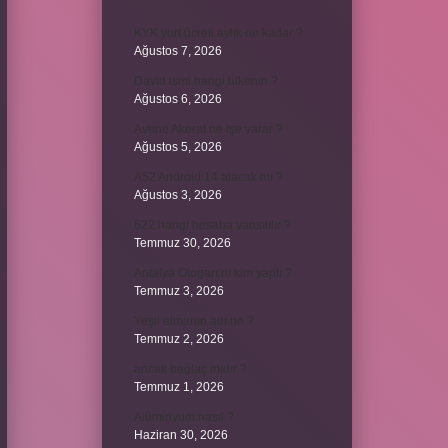
KYK yurt ücreti aylık ne kadar ?
Ağustos 7, 2026
David ismi hangi ülkenin ?
Ağustos 6, 2026
Avene Akerat ne işe yarar ?
Ağustos 5, 2026
A52 Android 14 alacak mı ?
Ağustos 3, 2026
622 hangi hesaba yansıtılır ?
Temmuz 30, 2026
Antalya Otogarı’nı kim yaptı ?
Temmuz 3, 2026
Yeşil elmanın adı ne ?
Temmuz 2, 2026
ancak bağlaç mıdır ?
Temmuz 1, 2026
Alüminyum nasıl ?
Haziran 30, 2026