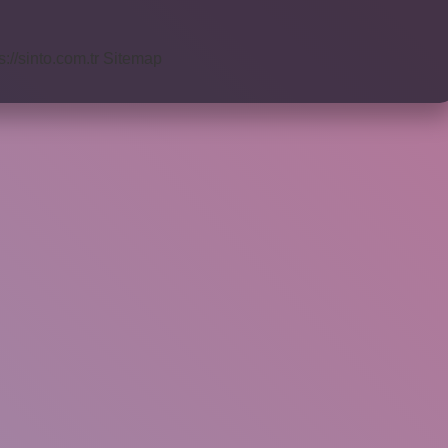
s://sinto.com.tr
Sitemap