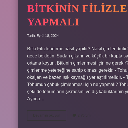
BITKININ FILIZLE
YAPMALI
Tarih: Eylül 18, 2024
Bitki Filizlendirme nasıl yapılır? Nasıl çimlendirili
gece bekletin. Sudan çıkarın ve küçük bir kapta s
ortama koyun. Bitkinin çimlenmesi için ne gereki
çimlenme yeteneğine sahip olması gerekir. • Tohum 
oksijen ve bazen ışık kaynağı) yerleştirilmelidir. 
Tohumun çabuk çimlenmesi için ne yapmalı? Tohumlar
şekilde tohumların şişmesini ve dış kabuklarının 
Ayrıca…
Bitkinin
Devamını okuyun
2 Yorum
Filizlenmesi
Için