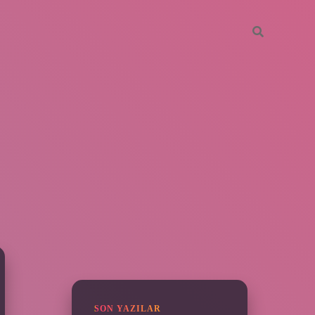
SIDEBAR
vdcasino giriş
SON YAZILAR