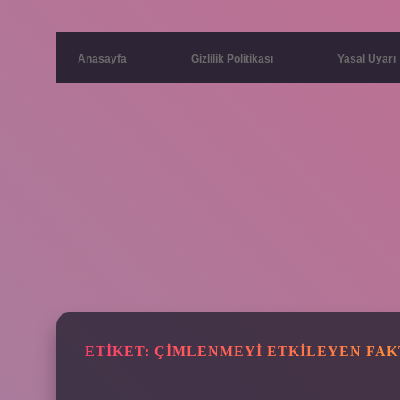
Anasayfa
Gizlilik Politikası
Yasal Uyarı
ETIKET:
ÇIMLENMEYI ETKILEYEN FAK