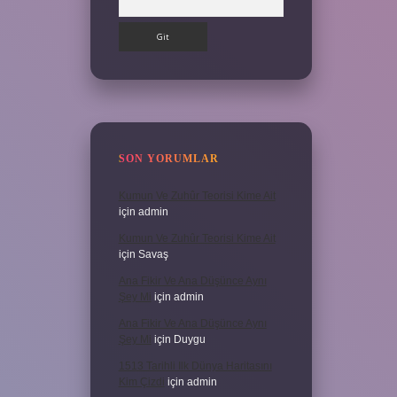
SON YORUMLAR
Kumun Ve Zuhûr Teorisi Kime Ait
için
admin
Kumun Ve Zuhûr Teorisi Kime Ait
için
Savaş
Ana Fikir Ve Ana Düşünce Aynı
Şey Mi
için
admin
Ana Fikir Ve Ana Düşünce Aynı
Şey Mi
için
Duygu
1513 Tarihli Ilk Dünya Haritasını
Kim Çizdi
için
admin