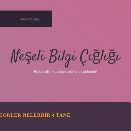
Hakkımızda
Neşeli Bilgi Çığlığı
Eğlenceli hikayelerle gününü şenlendir!
TÖRLER NELERDIR 4 TANE