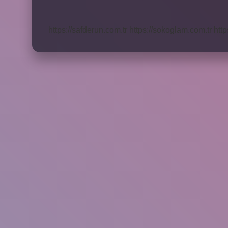
Ne
Yapmalı
https://safderun.com.tr
https://sokoglam.com.tr
http