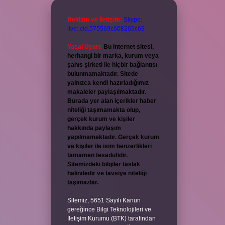
Reklam ve İletişim:
Skype:
live:.cid.575569c608265c69
Yasal Uyarı:
Bu internet sitesi,
herhangi bir marka, kurum veya
şahıs şirketi ile hiçbir bağlantısı
bulunmamaktadır. Sitede
yalnızca kendi hazırladığımız
makaleler paylaşılmaktadır.
Burada yer alan içerikler haber
niteliği taşımamakta olup,
gerçek kurum ve kişiler
hakkında paylaşım
yapılmamaktadır. Gerçek kurum
ve kişiler ile isim benzerlikleri
tamamen tesadüfidir.
Sitemizdeki bilgiler taslak
halindedir ve tavsiye niteliği
taşımazlar.
Sitemiz, 5651 Sayılı Kanun
gereğince Bilgi Teknolojileri ve
İletişim Kurumu (BTK) tarafından