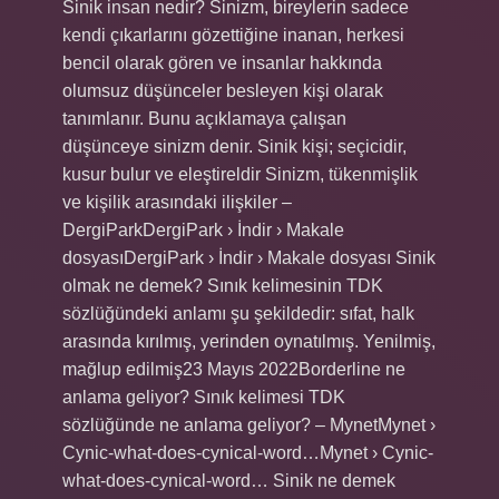
Sinik insan nedir? Sinizm, bireylerin sadece
kendi çıkarlarını gözettiğine inanan, herkesi
bencil olarak gören ve insanlar hakkında
olumsuz düşünceler besleyen kişi olarak
tanımlanır. Bunu açıklamaya çalışan
düşünceye sinizm denir. Sinik kişi; seçicidir,
kusur bulur ve eleştireldir Sinizm, tükenmişlik
ve kişilik arasındaki ilişkiler –
DergiParkDergiPark › İndir › Makale
dosyasıDergiPark › İndir › Makale dosyası Sinik
olmak ne demek? Sınık kelimesinin TDK
sözlüğündeki anlamı şu şekildedir: sıfat, halk
arasında kırılmış, yerinden oynatılmış. Yenilmiş,
mağlup edilmiş23 Mayıs 2022Borderline ne
anlama geliyor? Sınık kelimesi TDK
sözlüğünde ne anlama geliyor? – MynetMynet ›
Cynic-what-does-cynical-word…Mynet › Cynic-
what-does-cynical-word… Sinik ne demek