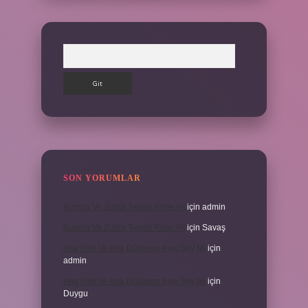
Arama
SON YORUMLAR
Kumun Ve Zuhûr Teorisi Kime Ait
için
admin
Kumun Ve Zuhûr Teorisi Kime Ait
için
Savaş
Ana Fikir Ve Ana Düşünce Aynı Şey Mi
için
admin
Ana Fikir Ve Ana Düşünce Aynı Şey Mi
için
Duygu