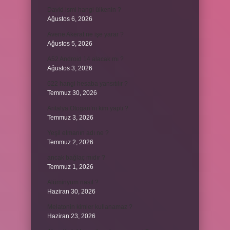
David ismi hangi ülkenin ?
Ağustos 6, 2026
Avene Akerat ne işe yarar ?
Ağustos 5, 2026
A52 Android 14 alacak mı ?
Ağustos 3, 2026
622 hangi hesaba yansıtılır ?
Temmuz 30, 2026
Antalya Otogarı’nı kim yaptı ?
Temmuz 3, 2026
Yeşil elmanın adı ne ?
Temmuz 2, 2026
ancak bağlaç mıdır ?
Temmuz 1, 2026
Alüminyum nasıl ?
Haziran 30, 2026
Melatonin kimler kullanamaz ?
Haziran 23, 2026