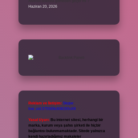
Alveolit doktora gitmeden geçer mi ?
Haziran 20, 2026
Reklam ve İletişim:
Skype:
live:.cid.575569c608265c69
Yasal Uyarı:
Bu internet sitesi, herhangi bir
marka, kurum veya şahıs şirketi ile hiçbir
bağlantısı bulunmamaktadır. Sitede yalnızca
kendi hazırladığımız makaleler