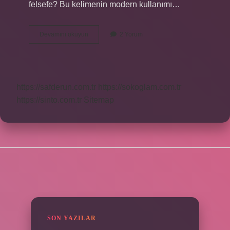
felsefe? Bu kelimenin modern kullanımı…
Sinikler
Devamını okuyun
2 Yorum
Ne
Demek
https://safderun.com.tr
https://sokoglam.com.tr
https://sinto.com.tr
Sitemap
SIDEBAR
SON YAZILAR