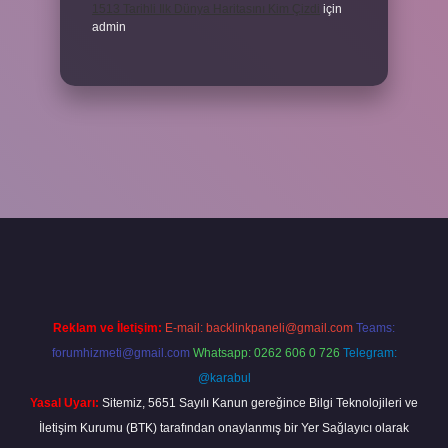
1513 Tarihli Ilk Dünya Haritasını Kim Çizdi
için
admin
riş
Reklam ve İletişim:
E-mail:
backlinkpaneli@gmail.com
Teams:
forumhizmeti@gmail.com
Whatsapp: 0262 606 0 726
Telegram:
@karabul
Yasal Uyarı:
Sitemiz, 5651 Sayılı Kanun gereğince Bilgi Teknolojileri ve
İletişim Kurumu (BTK) tarafından onaylanmış bir Yer Sağlayıcı olarak