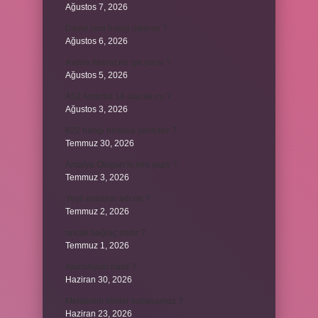
Ağustos 7, 2026
David ismi hangi ülkenin ?
Ağustos 6, 2026
Avene Akerat ne işe yarar ?
Ağustos 5, 2026
A52 Android 14 alacak mı ?
Ağustos 3, 2026
622 hangi hesaba yansıtılır ?
Temmuz 30, 2026
Antalya Otogarı’nı kim yaptı ?
Temmuz 3, 2026
Yeşil elmanın adı ne ?
Temmuz 2, 2026
ancak bağlaç mıdır ?
Temmuz 1, 2026
Alüminyum nasıl ?
Haziran 30, 2026
Melatonin kimler kullanamaz ?
Haziran 23, 2026