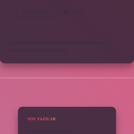
Kan
Devamını okuyun
2 Yorum
Testinde
Hangi
Cinsel
Hastalıklar
Çıkar
https://safderun.com.tr
https://sokoglam.com.tr
https://sinto.com.tr
Sitemap
SIDEBAR
SON YAZILAR
KYK yurt ücreti aylık ne kadar ?