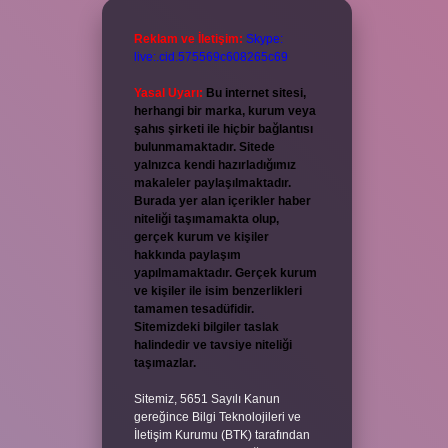
Reklam ve İletişim:
Skype:
live:.cid.575569c608265c69
Yasal Uyarı:
Bu internet sitesi,
herhangi bir marka, kurum veya
şahıs şirketi ile hiçbir bağlantısı
bulunmamaktadır. Sitede
yalnızca kendi hazırladığımız
makaleler paylaşılmaktadır.
Burada yer alan içerikler haber
niteliği taşımamakta olup,
gerçek kurum ve kişiler
hakkında paylaşım
yapılmamaktadır. Gerçek kurum
ve kişiler ile isim benzerlikleri
tamamen tesadüfidir.
Sitemizdeki bilgiler taslak
halindedir ve tavsiye niteliği
taşımazlar.
Sitemiz, 5651 Sayılı Kanun
gereğince Bilgi Teknolojileri ve
İletişim Kurumu (BTK) tarafından