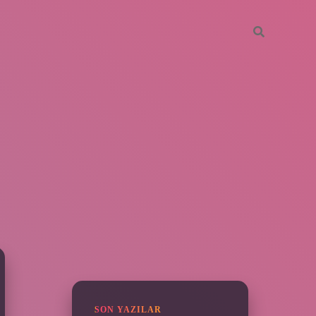
SIDEBAR
vdcasino giriş
SON YAZILAR