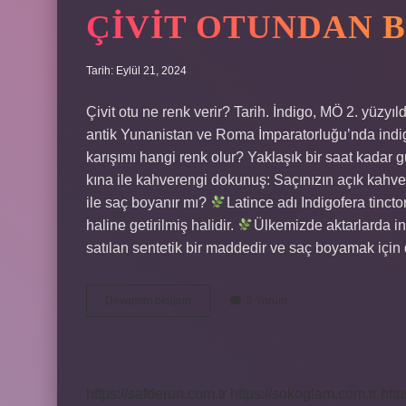
ÇIVIT OTUNDAN B
Tarih: Eylül 21, 2024
Çivit otu ne renk verir? Tarih. İndigo, MÖ 2. yüzy
antik Yunanistan ve Roma İmparatorluğu’nda indigo
karışımı hangi renk olur? Yaklaşık bir saat kadar g
kına ile kahverengi dokunuş: Saçınızın açık kahveren
ile saç boyanır mı?
Latince adı Indigofera tincto
haline getirilmiş halidir.
Ülkemizde aktarlarda ind
satılan sentetik bir maddedir ve saç boyamak için 
Çivit
Devamını okuyun
2 Yorum
Otundan
Boya
Nasıl
Yapılır
https://safderun.com.tr
https://sokoglam.com.tr
http