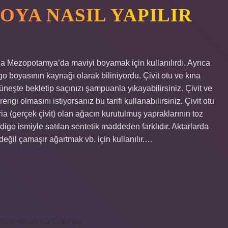
OYA NASIL YAPILIR
ılda Mezopotamya’da maviyi boyamak için kullanılırdı. Ayrıca
 boyasının kaynağı olarak biliniyordu. Çivit otu ve kına
üneşte bekletip saçınızı şampuanla yıkayabilirsiniz. Çivit ve
gi olmasını istiyorsanız bu tarifi kullanabilirsiniz. Çivit otu
ria (gerçek çivit) olan ağacın kurutulmuş yapraklarının toz
igo ismiyle satılan sentetik maddeden farklıdır. Aktarlarda
değil çamaşır ağartmak vb. için kullanılır.…
s://sinto.com.tr
Sitemap