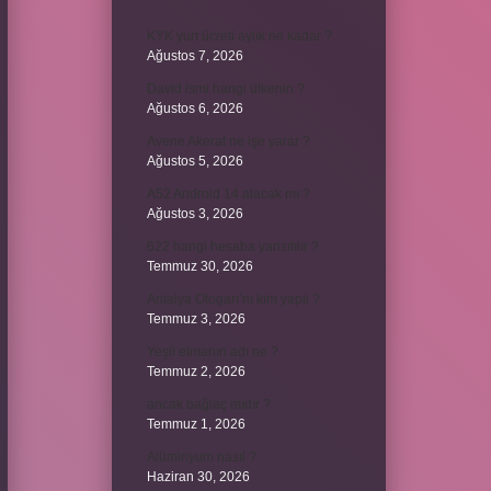
KYK yurt ücreti aylık ne kadar ?
Ağustos 7, 2026
David ismi hangi ülkenin ?
Ağustos 6, 2026
Avene Akerat ne işe yarar ?
Ağustos 5, 2026
A52 Android 14 alacak mı ?
Ağustos 3, 2026
622 hangi hesaba yansıtılır ?
Temmuz 30, 2026
Antalya Otogarı’nı kim yaptı ?
Temmuz 3, 2026
Yeşil elmanın adı ne ?
Temmuz 2, 2026
ancak bağlaç mıdır ?
Temmuz 1, 2026
Alüminyum nasıl ?
Haziran 30, 2026