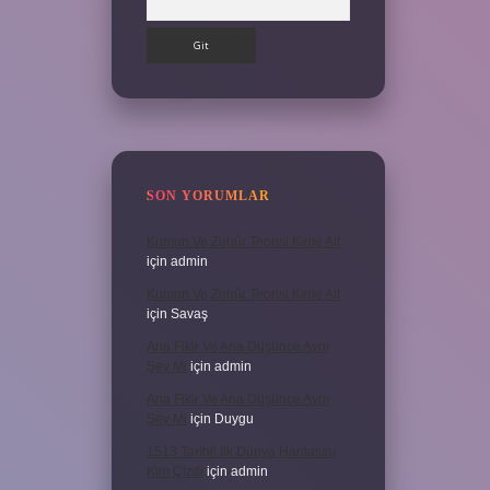
SON YORUMLAR
Kumun Ve Zuhûr Teorisi Kime Ait
için
admin
Kumun Ve Zuhûr Teorisi Kime Ait
için
Savaş
Ana Fikir Ve Ana Düşünce Aynı
Şey Mi
için
admin
Ana Fikir Ve Ana Düşünce Aynı
Şey Mi
için
Duygu
1513 Tarihli Ilk Dünya Haritasını
Kim Çizdi
için
admin