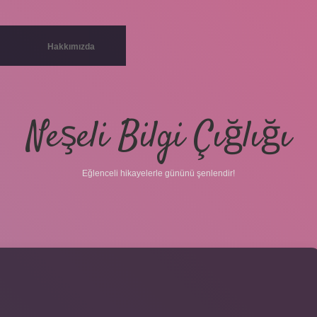
Hakkımızda
Neşeli Bilgi Çığlığı
Eğlenceli hikayelerle gününü şenlendir!